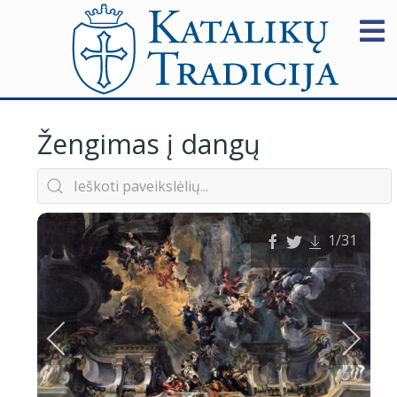
Žengimas į dangų
1
/31