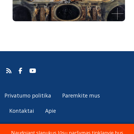
Kristaus žengimas į dangų
Gregorio de Ferrari, apie 1690.
Šaltinis:
Web Gallery of Art
Gregorio de Ferrari
Privatumo politika
Paremkite mus
Kontaktai
Apie
Naudojant slapukus Jūsų naršymas tinklapyje bus