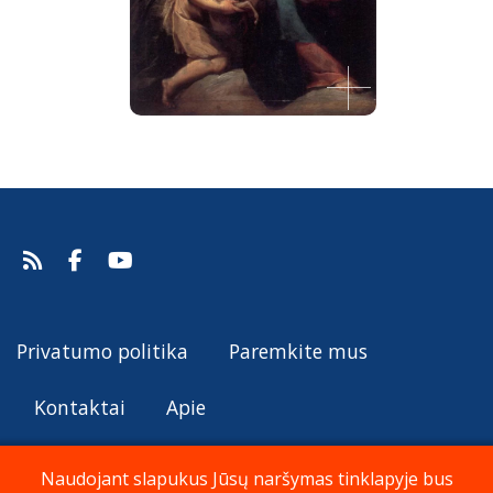
Madona su kūdikiu, šv. Jonu krikštytoju ir
apsilankančiais angelais
Giulio Cesare Procaccini.
Šaltinis:
Web Gallery of Art
Privatumo politika
Paremkite mus
Giulio Cesare Procaccini
Kontaktai
Apie
Naudojant slapukus Jūsų naršymas tinklapyje bus