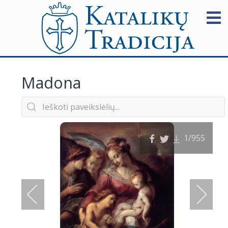
Madona
1
/955