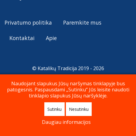
Privatumo politika
Paremkite mus
Kontaktai
Apie
© Katalikų Tradicija 2019 - 2026
Naudojant slapukus Jūsų naršymas tinklapyje bus
patogesnis. Paspausdami „Sutinku“ Jūs leisite naudoti
Į viršų
tinklapio slapukus Jūsų naršyklėje.
Sutinku
Nesutinku
Daugiau informacijos