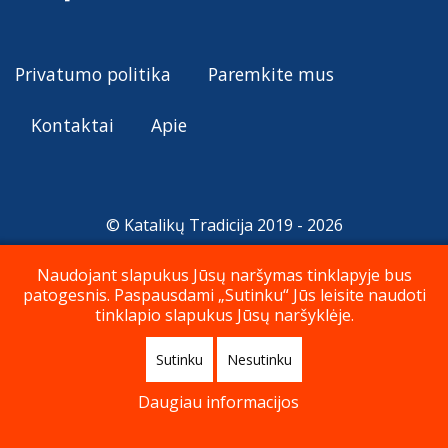
Privatumo politika
Paremkite mus
Kontaktai
Apie
© Katalikų Tradicija 2019 - 2026
Naudojant slapukus Jūsų naršymas tinklapyje bus
patogesnis. Paspausdami „Sutinku“ Jūs leisite naudoti
Į viršų
tinklapio slapukus Jūsų naršyklėje.
Sutinku
Nesutinku
Daugiau informacijos