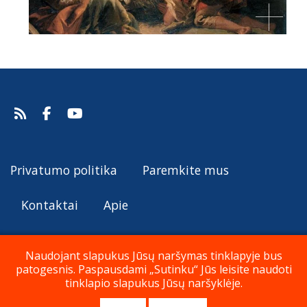
Privatumo politika
Paremkite mus
Kontaktai
Apie
Naudojant slapukus Jūsų naršymas tinklapyje bus
patogesnis. Paspausdami „Sutinku“ Jūs leisite naudoti
© Katalikų Tradicija 2019 - 2026
tinklapio slapukus Jūsų naršyklėje.