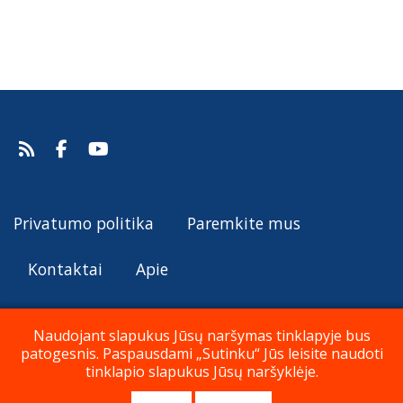
Privatumo politika
Paremkite mus
Kontaktai
Apie
Naudojant slapukus Jūsų naršymas tinklapyje bus
patogesnis. Paspausdami „Sutinku“ Jūs leisite naudoti
© Katalikų Tradicija 2019 - 2026
tinklapio slapukus Jūsų naršyklėje.