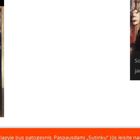
So
ja
pyje bus patogesnis. Paspausdami „Sutinku“ Jūs leisite nau