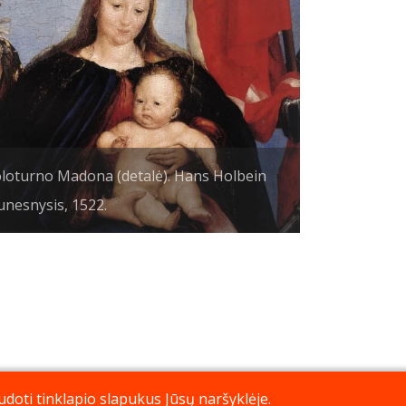
loturno Madona (detalė). Hans Holbein
unesnysis, 1522.
doti tinklapio slapukus Jūsų naršyklėje.