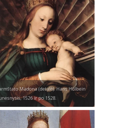
rmštato Madona (detalė). Hans Holbein
unesnysis, 1526 ir po 1528.