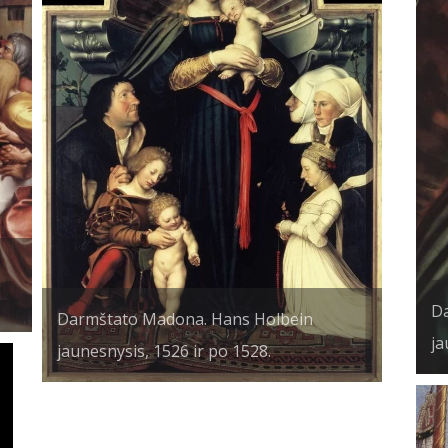
Da
Darmštato Madona. Hans Holbein
ja
jaunesnysis, 1526 ir po 1528.