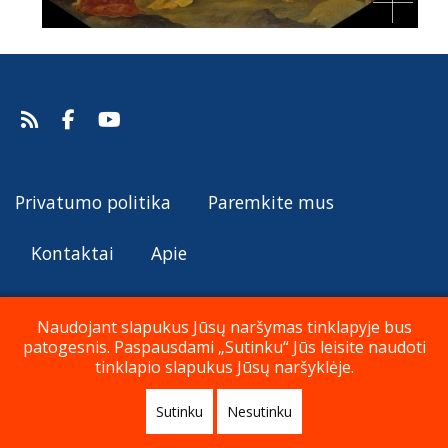
Privatumo politika
Paremkite mus
Kontaktai
Apie
Naudojant slapukus Jūsų naršymas tinklapyje bus
patogesnis. Paspausdami „Sutinku“ Jūs leisite naudoti
© Katalikų Tradicija 2019 - 2026
tinklapio slapukus Jūsų naršyklėje.
Sutinku
Nesutinku
Į viršų