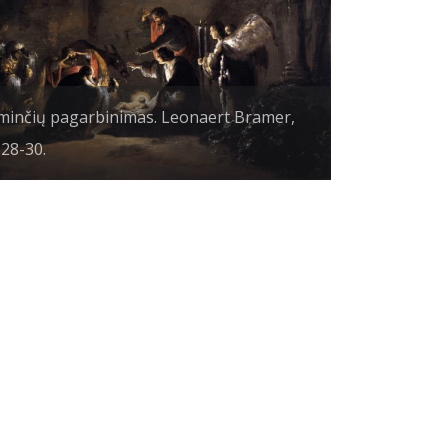
minčių pagarbinimas. Leonaert Bramer,
28-30.