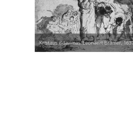
Kristaus išdavimas. Leonaert Bramer, 1637