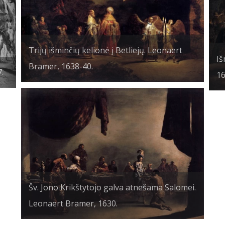
Trijų išminčių kelionė į Betliejų. Leonaert
Iš
Bramer, 1638-40.
.
16
Šv. Jono Krikštytojo galva atnešama Salomei.
Leonaert Bramer, 1630.