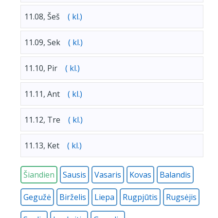
11.08, Šeš
( kl.)
11.09, Sek
( kl.)
11.10, Pir
( kl.)
11.11, Ant
( kl.)
11.12, Tre
( kl.)
11.13, Ket
( kl.)
Šiandien
Sausis
Vasaris
Kovas
Balandis
Gegužė
Birželis
Liepa
Rugpjūtis
Rugsėjis