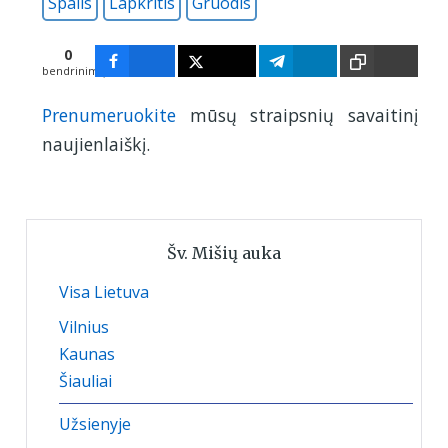
Spalis
Lapkritis
Gruodis
0
bendrinimų
Prenumeruokite
mūsų straipsnių savaitinį
naujienlaiškį.
Šv. Mišių auka
Visa Lietuva
Vilnius
Kaunas
Šiauliai
Užsienyje