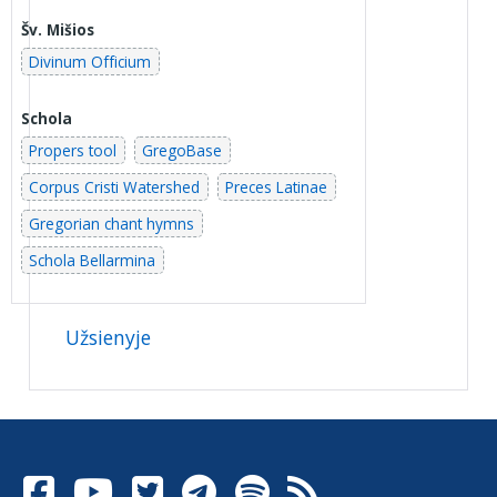
Šv. Mišios
Divinum Officium
Schola
Propers tool
GregoBase
Corpus Cristi Watershed
Preces Latinae
Gregorian chant hymns
Schola Bellarmina
Užsienyje