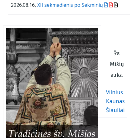
2026.08.16,
XII sekmadienis po Sekminių
Šv.
Mišių
auka
Vilnius
Kaunas
Šiauliai