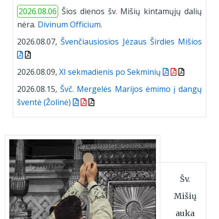
2026.08.06
Šios dienos šv. Mišių kintamųjų dalių
nėra.
Divinum Officium
.
2026.08.07,
Švenčiausiosios Jėzaus Širdies Mišios
2026.08.09,
XI sekmadienis po Sekminių
2026.08.15,
Švč. Mergelės Marijos ėmimo į dangų
šventė (Žolinė)
Šv.
Mišių
auka