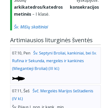
Šiaulių vyskupijose
:
arkikatedros/katedros konsekracijos
metinės
– I klasė.
Šv. Mišių skaitiniai
Artimiausios liturginės šventės
07.10, Pen
Šv. Septyni Broliai, kankiniai, bei šv.
Rufina ir Sekunda, mergelės ir kankinės
(Miegantieji Broliai) (III kl.)
07.11, Šeš
Švč. Mergelės Marijos šeštadienis
(IV kl.)
Šv. Pijaus I, pop. ir kank., min.