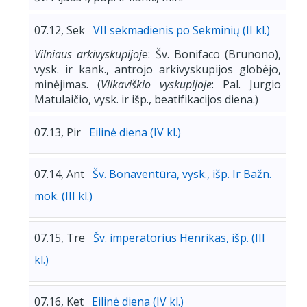
07.12, Sek
VII sekmadienis po Sekminių (II kl.)
Vilniaus arkivyskupijoj
e: Šv. Bonifaco (Brunono),
vysk. ir kank., antrojo arkivyskupijos globėjo,
minėjimas. (
Vilkaviškio vyskupijoje
: Pal. Jurgio
Matulaičio, vysk. ir išp., beatifikacijos diena.)
07.13, Pir
Eilinė diena (IV kl.)
07.14, Ant
Šv. Bonaventūra, vysk., išp. Ir Bažn.
mok. (III kl.)
07.15, Tre
Šv. imperatorius Henrikas, išp. (III
kl.)
07.16, Ket
Eilinė diena (IV kl.)