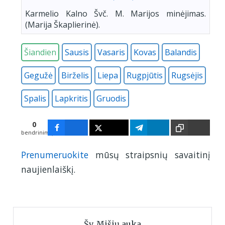
Karmelio Kalno Švč. M. Marijos minėjimas.
(Marija Škaplierinė).
Šiandien
Sausis
Vasaris
Kovas
Balandis
Gegužė
Birželis
Liepa
Rugpjūtis
Rugsėjis
Spalis
Lapkritis
Gruodis
0
bendrinimų
Prenumeruokite
mūsų straipsnių savaitinį
naujienlaiškį.
Šv. Mišių auka