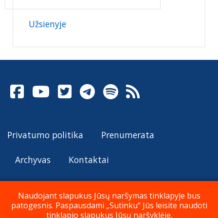
Užsienyje
Privatumo politika
Prenumerata
Archyvas
Kontaktai
Naudojant slapukus Jūsų naršymas tinklapyje bus
patogesnis. Paspausdami „Sutinku“ Jūs leisite naudoti
© Katalikų Tradicija 2026
tinklapio slapukus Jūsų naršyklėje.