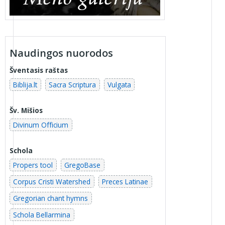
Naudingos nuorodos
Šventasis raštas
Biblija.lt
Sacra Scriptura
Vulgata
Šv. Mišios
Divinum Officium
Schola
Propers tool
GregoBase
Corpus Cristi Watershed
Preces Latinae
Gregorian chant hymns
Schola Bellarmina