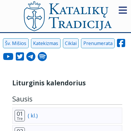
Šv. Mišios
Katekizmas
Ciklai
Prenumerata
Liturginis kalendorius
Sausis
01
( kl.)
Tre