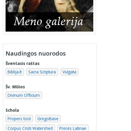
Naudingos nuorodos
Šventasis raštas
Biblija.lt
Sacra Scriptura
Vulgata
Šv. Mišios
Divinum Officium
Schola
Propers tool
GregoBase
Corpus Cristi Watershed
Preces Latinae