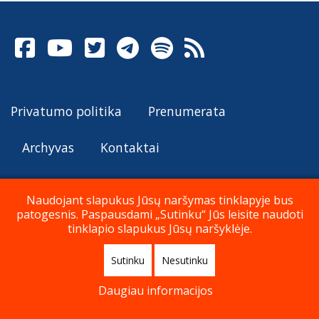
Privatumo politika
Prenumerata
Archyvas
Kontaktai
Naudojant slapukus Jūsų naršymas tinklapyje bus
patogesnis. Paspausdami „Sutinku“ Jūs leisite naudoti
© Katalikų Tradicija 2026
tinklapio slapukus Jūsų naršyklėje.
Sutinku
Nesutinku
Į viršų
Daugiau informacijos