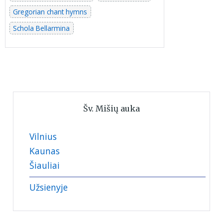
Gregorian chant hymns
Schola Bellarmina
Šv. Mišių auka
Vilnius
Kaunas
Šiauliai
Užsienyje