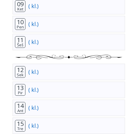
09
( kl.)
Ket
10
( kl.)
Pen
11
( kl.)
Šeš
12
( kl.)
Sek
13
( kl.)
Pir
14
( kl.)
Ant
15
( kl.)
Tre