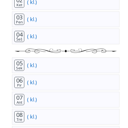
02
( kl.)
Ket
03
( kl.)
Pen
04
( kl.)
Šeš
05
( kl.)
Sek
06
( kl.)
Pir
07
( kl.)
Ant
08
( kl.)
Tre