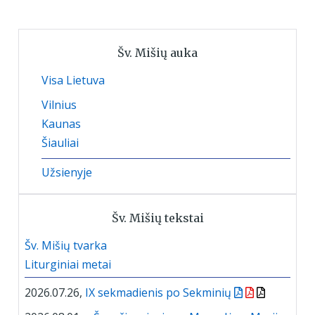
Šv. Mišių auka
Visa Lietuva
Vilnius
Kaunas
Šiauliai
Užsienyje
Šv. Mišių tekstai
Šv. Mišių tvarka
Liturginiai metai
2026.07.26,
IX sekmadienis po Sekminių