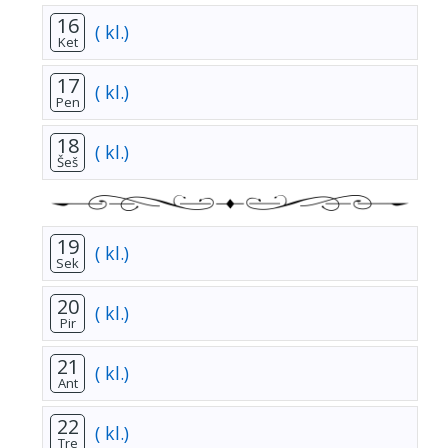
16
( kl.)
Ket
17
( kl.)
Pen
18
( kl.)
Šeš
19
( kl.)
Sek
20
( kl.)
Pir
21
( kl.)
Ant
22
( kl.)
Tre