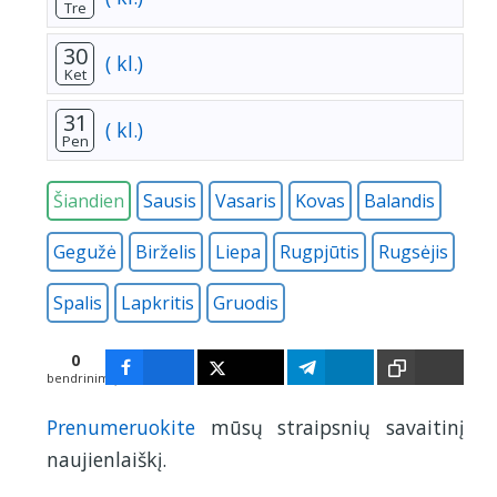
Tre
30
( kl.)
Ket
31
( kl.)
Pen
Šiandien
Sausis
Vasaris
Kovas
Balandis
Gegužė
Birželis
Liepa
Rugpjūtis
Rugsėjis
Spalis
Lapkritis
Gruodis
0
bendrinimų
Prenumeruokite
mūsų straipsnių savaitinį
naujienlaiškį.