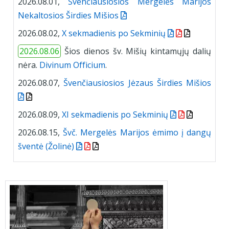
2026.08.01,
Švenčiausiosios Mergelės Marijos
Nekaltosios Širdies Mišios
2026.08.02,
X sekmadienis po Sekminių
2026.08.06
Šios dienos šv. Mišių kintamųjų dalių
nėra.
Divinum Officium
.
2026.08.07,
Švenčiausiosios Jėzaus Širdies Mišios
2026.08.09,
XI sekmadienis po Sekminių
2026.08.15,
Švč. Mergelės Marijos ėmimo į dangų
šventė (Žolinė)