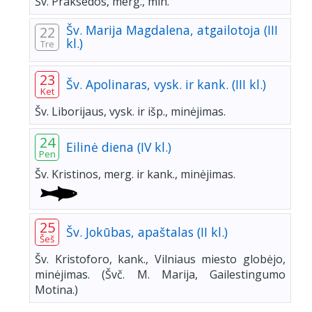
Šv. Praksedos, merg., min.
Šv. Marija Magdalena, atgailotoja (III
22
kl.)
Tre
23
Šv. Apolinaras, vysk. ir kank. (III kl.)
Ket
Šv. Liborijaus, vysk. ir išp., minėjimas.
24
Eilinė diena (IV kl.)
Pen
Šv. Kristinos, merg. ir kank., minėjimas.
25
Šv. Jokūbas, apaštalas (II kl.)
Šeš
Šv. Kristoforo, kank., Vilniaus miesto globėjo,
minėjimas. (Švč. M. Marija, Gailestingumo
Motina.)