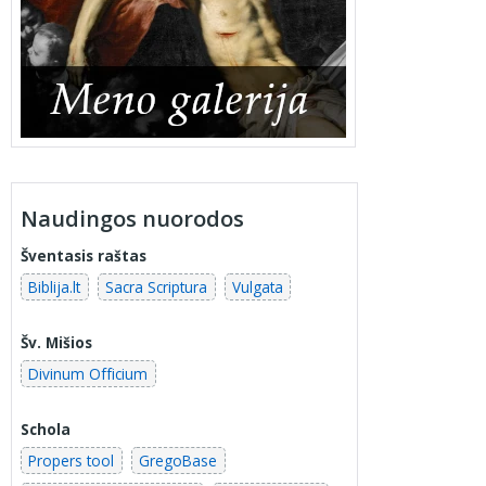
Naudingos nuorodos
Šventasis raštas
Biblija.lt
Sacra Scriptura
Vulgata
Šv. Mišios
Divinum Officium
Schola
Propers tool
GregoBase