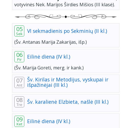
votyvinės Nek. Marijos Širdies Mišios (III klasė).
05
VI sekmadienis po Sekminių (II kl.)
Sek
(Šv. Antanas Marija Zakarijas, išp.)
06
Eilinė diena (IV kl.)
Pir
(Šv. Marija Goreti, merg. ir kank.)
Šv. Kirilas ir Metodijus, vyskupai ir
07
išpažinėjai (III kl.)
Ant
08
Šv. karalienė Elzbieta, našlė (III kl.)
Tre
09
Eilinė diena (IV kl.)
Ket