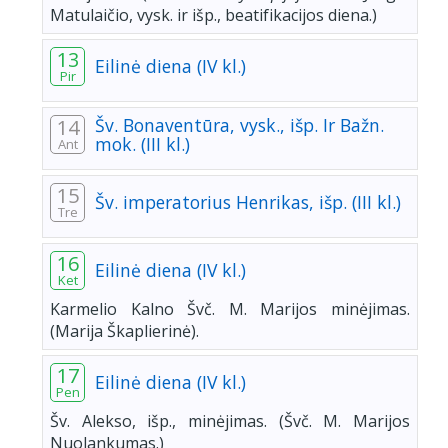
Matulaičio, vysk. ir išp., beatifikacijos diena.)
13
Eilinė diena (IV kl.)
Pir
Šv. Bonaventūra, vysk., išp. Ir Bažn.
14
mok. (III kl.)
Ant
15
Šv. imperatorius Henrikas, išp. (III kl.)
Tre
16
Eilinė diena (IV kl.)
Ket
Karmelio Kalno Švč. M. Marijos minėjimas.
(Marija Škaplierinė).
17
Eilinė diena (IV kl.)
Pen
Šv. Alekso, išp., minėjimas. (Švč. M. Marijos
Nuolankumas.)