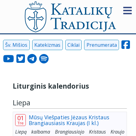
Šv. Mišios
Katekizmas
Ciklai
Prenumerata
Liturginis kalendorius
Liepa
Mūsų Viešpaties Jėzaus Kristaus
01
Brangiausiasis Kraujas (I kl.)
Tre
Liepą kalbama Brangiausiojo Kristaus Kraujo