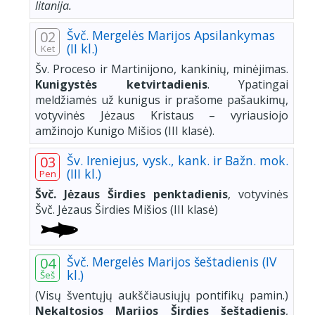
litanija.
Švč. Mergelės Marijos Apsilankymas
02
(II kl.)
Ket
Šv. Proceso ir Martinijono, kankinių, minėjimas.
Kunigystės ketvirtadienis
. Ypatingai
meldžiamės už kunigus ir prašome pašaukimų,
votyvinės Jėzaus Kristaus – vyriausiojo
amžinojo Kunigo Mišios (III klasė).
Šv. Ireniejus, vysk., kank. ir Bažn. mok.
03
(III kl.)
Pen
Švč. Jėzaus Širdies penktadienis
, votyvinės
Švč. Jėzaus Širdies Mišios (III klasė)
Švč. Mergelės Marijos šeštadienis (IV
04
kl.)
Šeš
(Visų šventųjų aukščiausiųjų pontifikų pamin.)
Nekaltosios Marijos Širdies šeštadienis
,