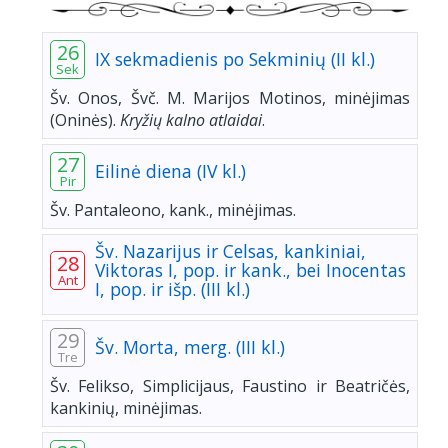
26
IX sekmadienis po Sekminių (II kl.)
Sek
Šv. Onos, Švč. M. Marijos Motinos, minėjimas
(Oninės).
Kryžių kalno atlaidai
.
27
Eilinė diena (IV kl.)
Pir
Šv. Pantaleono, kank., minėjimas.
Šv. Nazarijus ir Celsas, kankiniai,
28
Viktoras I, pop. ir kank., bei Inocentas
Ant
I, pop. ir išp. (III kl.)
29
Šv. Morta, merg. (III kl.)
Tre
Šv. Felikso, Simplicijaus, Faustino ir Beatričės,
kankinių, minėjimas.