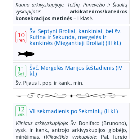
Kauno arkivyskupijoje, Telšių, Panevėžio ir Šiaulių
vyskupijose
:
arkikatedros/katedros
konsekracijos metinės
– I klasė.
Šv. Septyni Broliai, kankiniai, bei šv.
10
Rufina ir Sekunda, mergelės ir
Pen
kankinės (Miegantieji Broliai) (III kl.)
Švč. Mergelės Marijos šeštadienis (IV
11
kl.)
Šeš
Šv. Pijaus I, pop. ir kank., min.
12
VII sekmadienis po Sekminių (II kl.)
Sek
Vilniaus arkivyskupijoj
e: Šv. Bonifaco (Brunono),
vysk. ir kank., antrojo arkivyskupijos globėjo,
minėjimas. (
Vilkaviškio vyskupijoje
: Pal. Jurgio