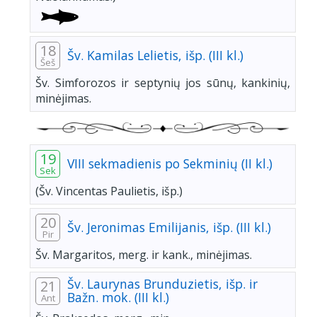
18
Šv. Kamilas Lelietis, išp. (III kl.)
Šeš
Šv. Simforozos ir septynių jos sūnų, kankinių,
minėjimas.
19
VIII sekmadienis po Sekminių (II kl.)
Sek
(Šv. Vincentas Paulietis, išp.)
20
Šv. Jeronimas Emilijanis, išp. (III kl.)
Pir
Šv. Margaritos, merg. ir kank., minėjimas.
Šv. Laurynas Brunduzietis, išp. ir
21
Bažn. mok. (III kl.)
Ant