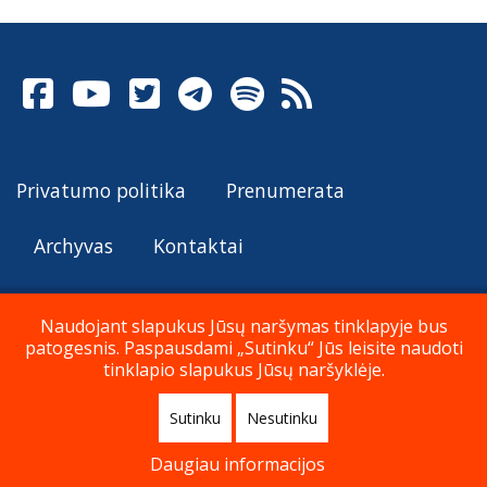
Privatumo politika
Prenumerata
Archyvas
Kontaktai
Naudojant slapukus Jūsų naršymas tinklapyje bus
patogesnis. Paspausdami „Sutinku“ Jūs leisite naudoti
© Katalikų Tradicija 2026
tinklapio slapukus Jūsų naršyklėje.
Sutinku
Nesutinku
Į viršų
Daugiau informacijos