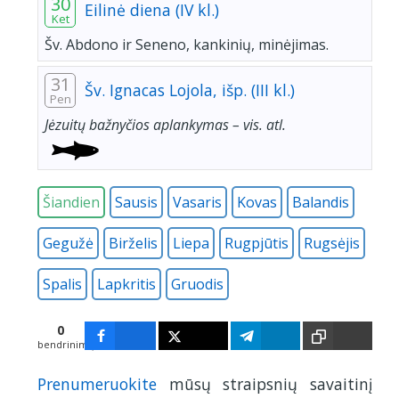
30
Eilinė diena (IV kl.)
Ket
Šv. Abdono ir Seneno, kankinių, minėjimas.
31
Šv. Ignacas Lojola, išp. (III kl.)
Pen
Jėzuitų bažnyčios aplankymas – vis. atl.
Šiandien
Sausis
Vasaris
Kovas
Balandis
Gegužė
Birželis
Liepa
Rugpjūtis
Rugsėjis
Spalis
Lapkritis
Gruodis
0
bendrinimų
Prenumeruokite
mūsų straipsnių savaitinį