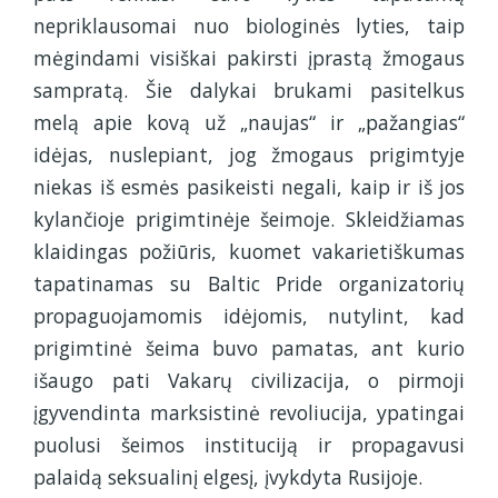
nepriklausomai nuo biologinės lyties, taip
mėgindami visiškai pakirsti įprastą žmogaus
sampratą. Šie dalykai brukami pasitelkus
melą apie kovą už „naujas“ ir „pažangias“
idėjas, nuslepiant, jog žmogaus prigimtyje
niekas iš esmės pasikeisti negali, kaip ir iš jos
kylančioje prigimtinėje šeimoje. Skleidžiamas
klaidingas požiūris, kuomet vakarietiškumas
tapatinamas su Baltic Pride organizatorių
propaguojamomis idėjomis, nutylint, kad
prigimtinė šeima buvo pamatas, ant kurio
išaugo pati Vakarų civilizacija, o pirmoji
įgyvendinta marksistinė revoliucija, ypatingai
puolusi šeimos instituciją ir propagavusi
palaidą seksualinį elgesį, įvykdyta Rusijoje.