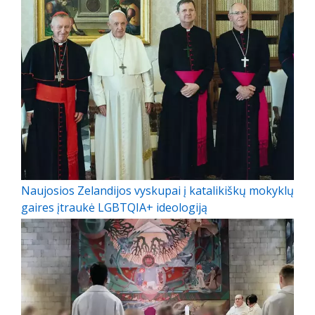
Naujosios Zelandijos vyskupai į katalikiškų mokyklų
gaires įtraukė LGBTQIA+ ideologiją