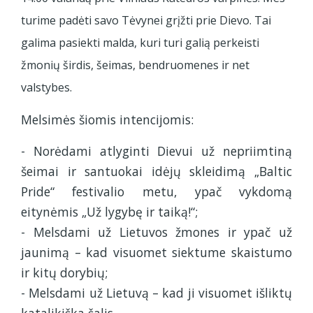
turime padėti savo Tėvynei grįžti prie Dievo. Tai
galima pasiekti malda, kuri turi galią perkeisti
žmonių širdis, šeimas, bendruomenes ir net
valstybes.
Melsimės šiomis intencijomis:
- Norėdami atlyginti Dievui už nepriimtiną
šeimai ir santuokai idėjų skleidimą „Baltic
Pride“ festivalio metu, ypač vykdomą
eitynėmis „Už lygybę ir taiką!“;
- Melsdami už Lietuvos žmones ir ypač už
jaunimą – kad visuomet siektume skaistumo
ir kitų dorybių;
- Melsdami už Lietuvą – kad ji visuomet išliktų
katalikiška šalis.