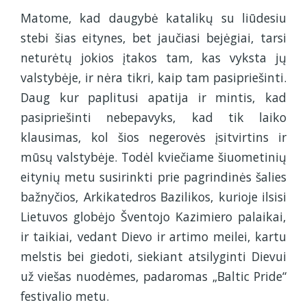
Matome, kad daugybė katalikų su liūdesiu
stebi šias eitynes, bet jaučiasi bejėgiai, tarsi
neturėtų jokios įtakos tam, kas vyksta jų
valstybėje, ir nėra tikri, kaip tam pasipriešinti.
Daug kur paplitusi apatija ir mintis, kad
pasipriešinti nebepavyks, kad tik laiko
klausimas, kol šios negerovės įsitvirtins ir
mūsų valstybėje. Todėl kviečiame šiuometinių
eitynių metu susirinkti prie pagrindinės šalies
bažnyčios, Arkikatedros Bazilikos, kurioje ilsisi
Lietuvos globėjo Šventojo Kazimiero palaikai,
ir taikiai, vedant Dievo ir artimo meilei, kartu
melstis bei giedoti, siekiant atsilyginti Dievui
už viešas nuodėmes, padaromas „Baltic Pride“
festivalio metu.