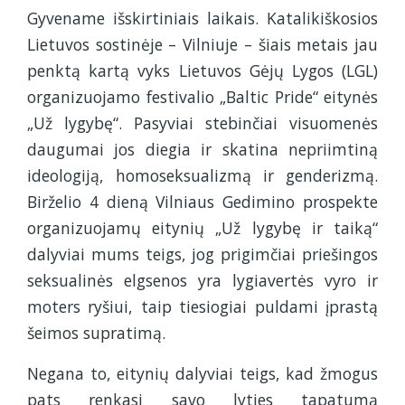
Gyvename išskirtiniais laikais. Katalikiškosios
Lietuvos sostinėje – Vilniuje – šiais metais jau
penktą kartą vyks Lietuvos Gėjų Lygos (LGL)
organizuojamo festivalio „Baltic Pride“ eitynės
„Už lygybę“. Pasyviai stebinčiai visuomenės
daugumai jos diegia ir skatina nepriimtiną
ideologiją, homoseksualizmą ir genderizmą.
Birželio 4 dieną Vilniaus Gedimino prospekte
organizuojamų eitynių „Už lygybę ir taiką“
dalyviai mums teigs, jog prigimčiai priešingos
seksualinės elgsenos yra lygiavertės vyro ir
moters ryšiui, taip tiesiogiai puldami įprastą
šeimos supratimą.
Negana to, eitynių dalyviai teigs, kad žmogus
pats renkasi savo lyties tapatumą