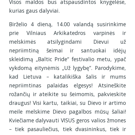
Visos maldos bus atspausdintos knygelėse,
kurias gaus dalyviai.
Birželio 4 dieną, 14.00 valandą susirinkime
prie Vilniaus Arkikatedros varpinės ir
melskimės atsilygindami Dievui už
nepriimtiną šeimai ir santuokai idėjų
skleidimą „Baltic Pride“ festivalio metu, ypač
vykdomą eitynėmis „Už lygybę“. Parodykime,
kad Lietuva – katalikiška šalis ir mums
nepriimtinas palaidas elgesys! Atsineškite
rožančių ir ateikite su šeimomis, pakvieskite
draugus! Visi kartu, taikiai, su Dievo ir artimo
meile melskime Dievo pagalbos mūsų šaliai!
Kviečiame dalyvauti VISUS geros valios žmones
– tiek pasauliečius, tiek dvasininkus, tiek ir