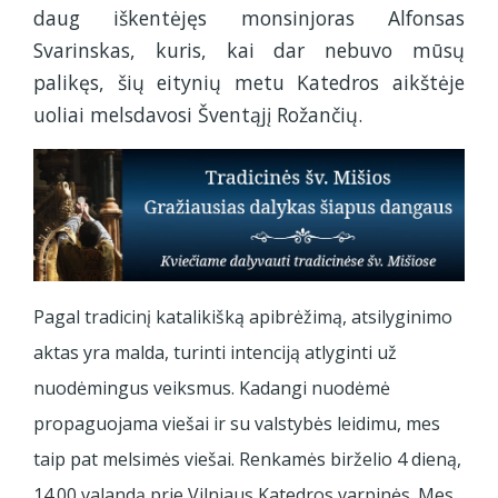
daug iškentėjęs monsinjoras Alfonsas
Svarinskas, kuris, kai dar nebuvo mūsų
palikęs, šių eitynių metu Katedros aikštėje
uoliai melsdavosi Šventąjį Rožančių.
Pagal tradicinį katalikišką apibrėžimą, atsilyginimo
aktas yra malda, turinti intenciją atlyginti už
nuodėmingus veiksmus. Kadangi nuodėmė
propaguojama viešai ir su valstybės leidimu, mes
taip pat melsimės viešai. Renkamės birželio 4 dieną,
14.00 valandą prie Vilniaus Katedros varpinės. Mes