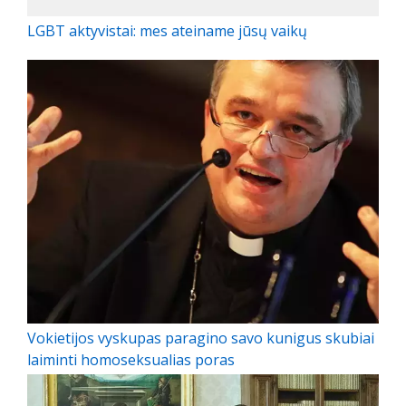
LGBT aktyvistai: mes ateiname jūsų vaikų
Vokietijos vyskupas paragino savo kunigus skubiai
laiminti homoseksualias poras