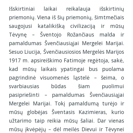
Išskirtiniai laikai reikalauja išskirtinių
priemonių. Viena iš šių priemonių, šimtmečiais
saugojusi katalikišką civilizaciją ir mūsų
Tėvynę – Šventojo Rožančiaus malda ir
pamaldumas Švenčiausiąjai Mergelei Marijai.
Sesuo Liucija, Švenčiausiosios Mergelės Marijos
1917 m. apsireiškimo Fatimoje regėtoja, sakė,
kad mūsų laikais ypatingai bus puolama
pagrindinė visuomenės ląstelė – šeima, o
svarbiausias būdas šiam puolimui
pasipriešinti – pamaldumas Švenčiausiąjai
Mergelei Marijai. Tokį pamaldumą turėjo ir
mūsų globėjas Šventasis Kazimieras, kurio
užtarimo taip reikia mūsų šaliai. Dar vienas
mūsų įkvėpėjų – dėl meilės Dievui ir Tėvynei