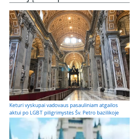
Keturi vyskupai vadovaus pasauliniam atgailos
aktui po LGBT piligrimystės Šv. Petro bazilikoje