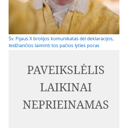
Šv. Pijaus X brolijos komunikatas dėl deklaracijos,
leidžiančios laiminti tos pačios lyties poras