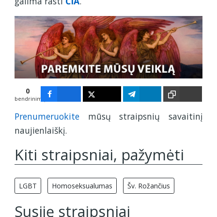
galima rasti
ČIA
.
0
bendrinimų
Prenumeruokite
mūsų straipsnių savaitinį
naujienlaiškį.
Kiti straipsniai, pažymėti
LGBT
Homoseksualumas
Šv. Rožančius
Susiję straipsniai