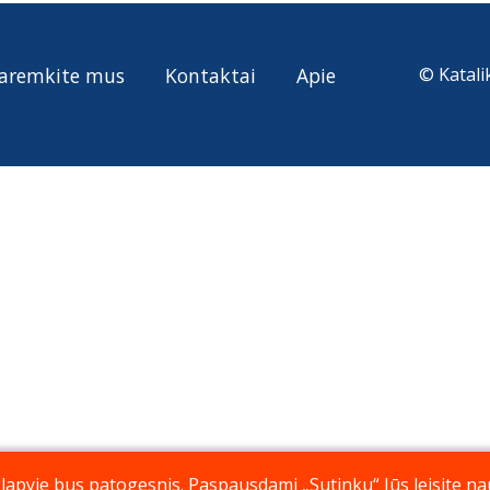
aremkite mus
Kontaktai
Apie
© Katali
pyje bus patogesnis. Paspausdami „Sutinku“ Jūs leisite nau