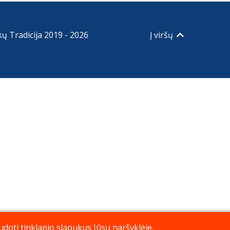
kų Tradicija 2019 - 2026
Į viršų
doti tinklapio slapukus Jūsų naršyklėje.