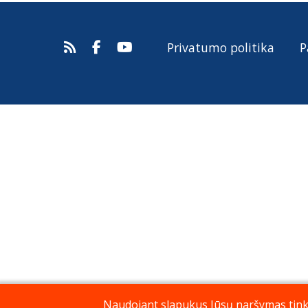
Privatumo politika
P
Naudojant slapukus Jūsų naršymas tinkla