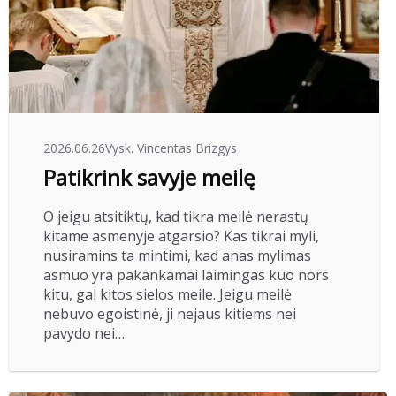
2026.06.26
Vysk. Vincentas Brizgys
Patikrink savyje meilę
O jeigu atsitiktų, kad tikra meilė nerastų
kitame asmenyje atgarsio? Kas tikrai myli,
nusiramins ta mintimi, kad anas mylimas
asmuo yra pakankamai laimingas kuo nors
kitu, gal kitos sielos meile. Jeigu meilė
nebuvo egoistinė, ji nejaus kitiems nei
pavydo nei…