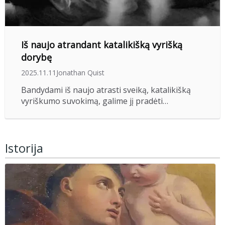
Iš naujo atrandant katalikišką vyrišką
dorybę
2025.11.11
Jonathan Quist
Bandydami iš naujo atrasti sveiką, katalikišką
vyriškumo suvokimą, galime jį pradėti…
Istorija