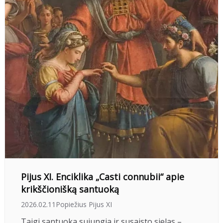
Pijus XI. Enciklika „Casti connubii“ apie
krikščionišką santuoką
2026.02.11
Popiežius Pijus XI
Taigi santuoka sujungia ir susaisto sielas –