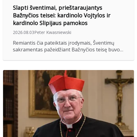
Slapti šventimai, prieštaraujantys
Bažnyčios teisei: kardinolo Vojtylos ir
kardinolo Slipijaus pamokos
2026.08.03
Peter Kwasniewski
Remiantis čia pateiktais įrodymais, Šventimų
sakramentas pažeidžiant Bažnyčios teisę buvo…