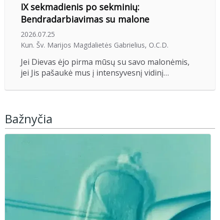
IX sekmadienis po sekminių:
Bendradarbiavimas su malone
2026.07.25
Kun. Šv. Marijos Magdalietės Gabrielius, O.C.D.
Jei Dievas ėjo pirma mūsų su savo malonėmis,
jei Jis pašaukė mus į intensyvesnį vidinį…
Bažnyčia