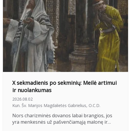
X sekmadienis po sekminių: Meilė artimui
ir nuolankumas
2026.08.02
Kun. Šv. Marijos Magdalietės Gabrielius, O.C.D.
Nors charizminės dovanos labai brangios, jos
yra menkesnės už pašvenčiamąją malonę ir…