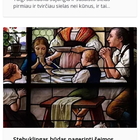
pirmiau ir tvirčiau sielas nei kūnus, ir tai…
Stebuklingas būdas pagerinti šeimos