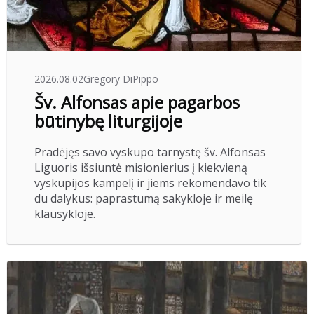
2026.08.02
Gregory DiPippo
Šv. Alfonsas apie pagarbos
būtinybę liturgijoje
Pradėjęs savo vyskupo tarnystę šv. Alfonsas
Liguoris išsiuntė misionierius į kiekvieną
vyskupijos kampelį ir jiems rekomendavo tik
du dalykus: paprastumą sakykloje ir meilę
klausykloje.