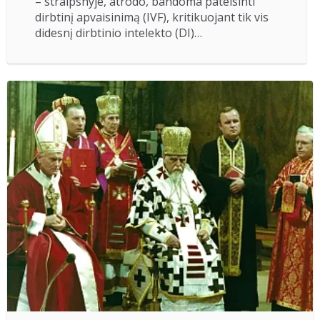
– straipsnyje, atrodo, bandoma pateisinti
dirbtinį apvaisinimą (IVF), kritikuojant tik vis
didesnį dirbtinio intelekto (DI)…