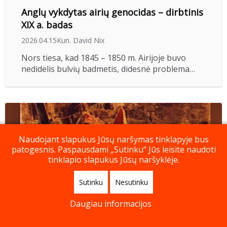
Anglų vykdytas airių genocidas – dirbtinis
XIX a. badas
2026.04.15
Kun. David Nix
Nors tiesa, kad 1845 – 1850 m. Airijoje buvo
nedidelis bulvių badmetis, didesnė problema…
Naudojant slapukus Jūsų naršymas tinklapyje bus
patogesnis. Paspausdami „Sutinku“ Jūs leisite naudoti
tinklapio slapukus Jūsų naršyklėje.
Sutinku
Nesutinku
Daugiau informacijos