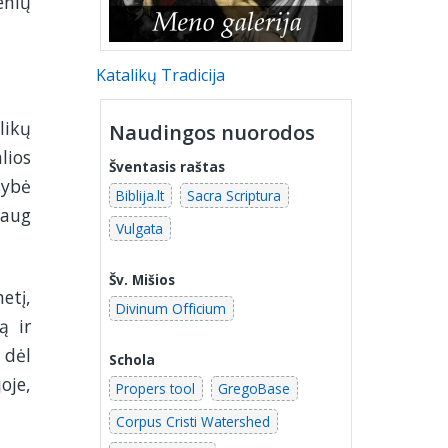
enių
Katalikų Tradicija
likų
Naudingos nuorodos
lios
Šventasis raštas
sybė
Biblija.lt
Sacra Scriptura
daug
Vulgata
Šv. Mišios
etį,
Divinum Officium
ą ir
 dėl
Schola
oje,
Propers tool
GregoBase
Corpus Cristi Watershed