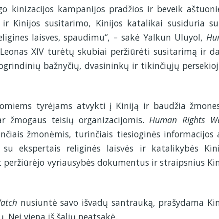
go kinizacijos kampanijos pradžios ir beveik aštuon
Kinijos susitarimo, Kinijos katalikai susiduria su
religines laisves, spaudimu“, – sakė Yalkun Uluyol,
Hu
 Leonas XIV turėtų skubiai peržiūrėti susitarimą ir da
grindinių bažnyčių, dvasininkų ir tikinčiųjų persekio
usomiems tyrėjams atvykti į Kiniją ir baudžia žmone
ar žmogaus teisių organizacijomis.
Human Rights W
nčiais žmonėmis, turinčiais tiesioginės informacijos 
su ekspertais religinės laisvės ir katalikybės Kini
 peržiūrėjo vyriausybės dokumentus ir straipsnius Kin
atch
nusiuntė savo išvadų santrauką, prašydama Kin
. Nei viena iš šalių neatsakė.