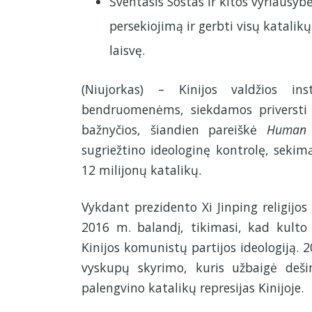
Šventasis Sostas ir kitos vyriausy
persekiojimą ir gerbti visų katalikų 
laisvę.
(Niujorkas) – Kinijos valdžios in
bendruomenėms, siekdamos priversti ja
bažnyčios, šiandien pareiškė
Human 
sugriežtino ideologinę kontrolę, seki
12 milijonų katalikų.
Vykdant prezidento Xi Jinping religijos
2016 m. balandį, tikimasi, kad kulto 
Kinijos komunistų partijos ideologiją. 2
vyskupų skyrimo, kuris užbaigė deši
palengvino katalikų represijas Kinijoje.