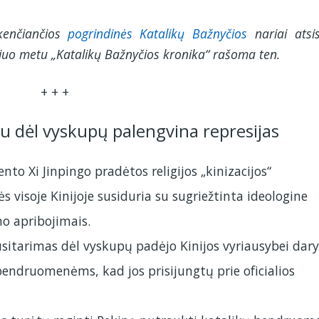
 kenčiančios
pogrindinės
Katalikų Bažnyčios
nariai atsi
 Šiuo metu „Katalikų Bažnyčios kronika“
rašoma
ten.
+ + +
u dėl vyskupų palengvina represijas
to Xi Jinpingo pradėtos religijos „kinizacijos“
visoje Kinijoje susiduria su sugriežtinta ideologine
mo apribojimais.
usitarimas dėl vyskupų padėjo Kinijos vyriausybei dary
ndruomenėms, kad jos prisijungtų prie oficialios