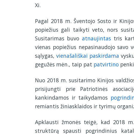
Xi.
Pagal 2018 m. Šventojo Sosto ir Kinij
popiežius gali taikyti veto, nors susi
Susitarimas buvo
atnaujintas
tris kar
vienas popiežius nepasinaudojo savo ve
sąlygas,
vienašališkai paskirdama
vysku
gegužės mėn., taip pat
patvirtino
penki
Nuo 2018 m. susitarimo Kinijos valdžio
prisijungti prie Patriotinės asociac
kankindamos ir taikydamos
pogrindi
remiantis žiniasklaidos ir tyrimų organi
Apklausti žmonės teigė, kad 2018 m. 
struktūrą spausti pogrindinius kata