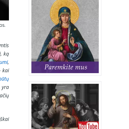
os.
mtis
, ką
kumi
,
 kai
būtų
s yra
ačių
škai