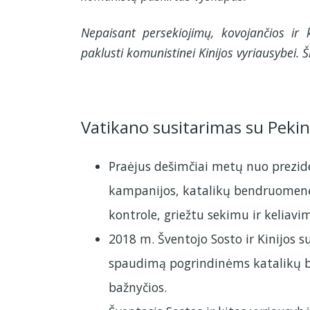
Nepaisant persekiojimų, kovojančios ir
paklusti komunistinei Kinijos vyriausybei.
Vatikano susitarimas su Pekin
Praėjus dešimčiai metų nuo preziden
kampanijos, katalikų bendruomenės 
kontrole, griežtu sekimu ir keliavi
2018 m. Šventojo Sosto ir Kinijos s
spaudimą pogrindinėms katalikų be
bažnyčios.