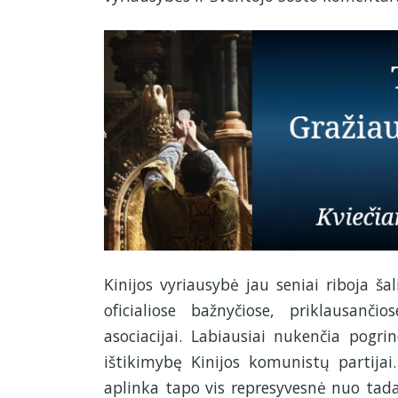
Kinijos vyriausybė jau seniai riboja šal
oficialiose bažnyčiose, priklausanči
asociacijai. Labiausiai nukenčia pogri
ištikimybę Kinijos komunistų partijai.
aplinka tapo vis represyvesnė nuo tada