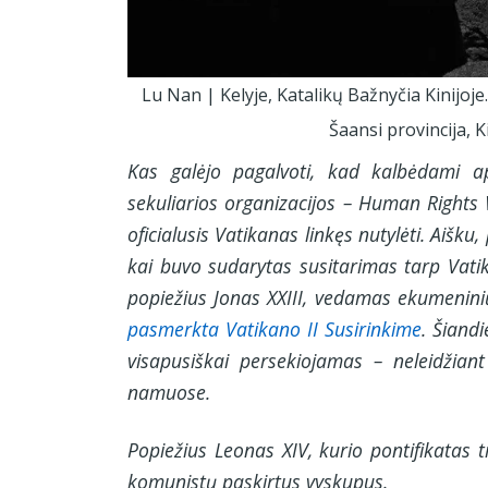
Lu Nan | Kelyje, Katalikų Bažnyčia Kinijoje
Šaansi provincija,
Kas galėjo pagalvoti, kad kalbėdami ap
sekuliarios organizacijos – Human Rights 
oficialusis Vatikanas linkęs nutylėti. Aiš
kai buvo sudarytas susitarimas tarp Vatik
popiežius Jonas XXIII, vedamas ekumeninių
pasmerkta Vatikano II Susirinkime
. Šiandi
visapusiškai persekiojamas – neleidžiant
namuose.
Popiežius Leonas XIV, kurio pontifikatas t
komunistų paskirtus vyskupus.