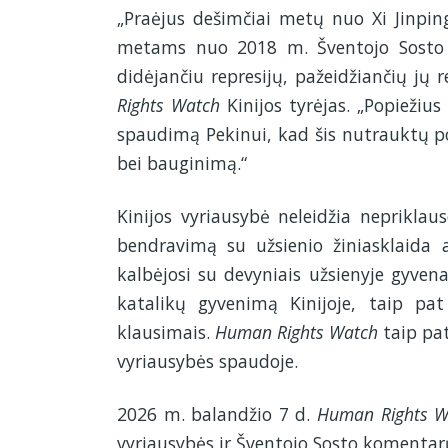
„Praėjus dešimčiai metų nuo Xi Jinpin
metams nuo 2018 m. Šventojo Sosto ir 
didėjančiu represijų, pažeidžiančių jų 
Rights Watch
Kinijos tyrėjas. „Popiežius
spaudimą Pekinui, kad šis nutrauktų po
bei bauginimą.“
Kinijos vyriausybė neleidžia neprikla
bendravimą su užsienio žiniasklaida 
kalbėjosi su devyniais užsienyje gyvena
katalikų gyvenimą Kinijoje, taip pat 
klausimais.
Human Rights Watch
taip pat
vyriausybės spaudoje.
2026 m. balandžio 7 d.
Human Rights W
vyriausybės ir Šventojo Sosto komentarų