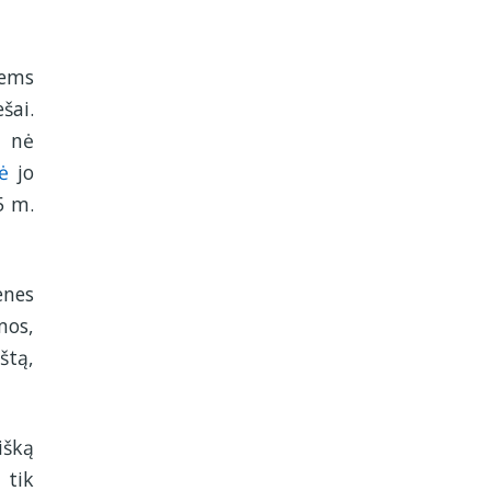
iems
šai.
u nė
ė
jo
5 m.
enes
mos,
tą,
išką
 tik