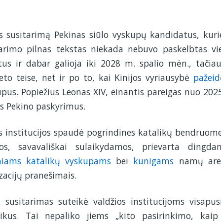
os susitarimą Pekinas siūlo vyskupų kandidatus, kur
tarimo pilnas tekstas niekada nebuvo paskelbtas vie
tus ir dabar galioja iki 2028 m. spalio mėn., tačia
to teise, net ir po to, kai Kinijos vyriausybė
pažeid
pus. Popiežius Leonas XIV, einantis pareigas nuo 202
s Pekino paskyrimus.
s institucijos spaudė pogrindines katalikų bendruom
ijos, savavališkai sulaikydamos, prievarta dingda
niams katalikų vyskupams
bei
kunigams
namų areš
zacijų pranešimais.
susitarimas suteikė valdžios institucijoms visapus
likus. Tai nepaliko jiems „kito pasirinkimo, kaip