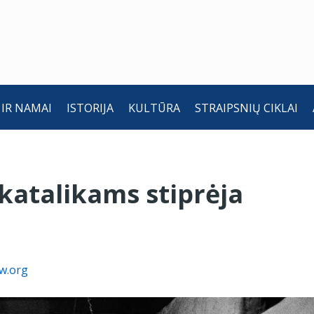
 IR NAMAI
ISTORIJA
KULTŪRA
STRAIPSNIŲ CIKLAI
katalikams stiprėja
w.org