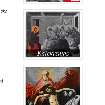
sako
ti