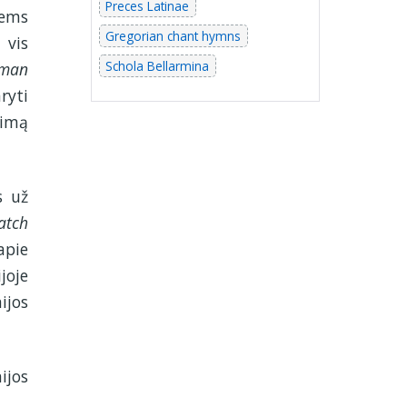
Preces Latinae
iems
Gregorian chant hymns
 vis
Schola Bellarmina
man
ryti
jimą
s už
atch
apie
joje
ijos
ijos