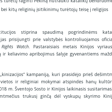
bės turėtų raginti Pekiną nutraukti katalikų bendruom
bei kitų religinių įsitikinimų turėtojų teisę į religijos
stitucijos stiprina spaudimą pogrindinėms kata
s prisijungti prie valstybės kontroliuojamos oficia
Rights Watch
. Pastaraisiais metais Kinijos vyriau
mą ir keliavimo apribojimus šalyje gyvenantiems maž
 „kinizacijos“ kampaniją, kuri prasidėjo prieš dešimtm
vietos ir religiniai mokymai atspindės hanų kultūr
018 m. Šventojo Sosto ir Kinijos laikinasis susitarimas
mtmečius trukusį ginčą dėl vyskupų skyrimo Kinij