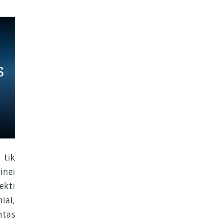
 tik
inei
ekti
iai,
ntas