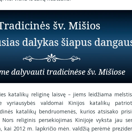
ies katalikų religinę laisvę – jiems leidžiama melstis
ose vyriausybės valdomai Kinijos katalikų patriot
ndinės katalikų bendruomenės, kurios atsisako prisi
 Nors religinis persekiojimas Kinijoje vyksta jau sen
, kai 2012 m. lapkričio mėn. valdžią perėmė prezide