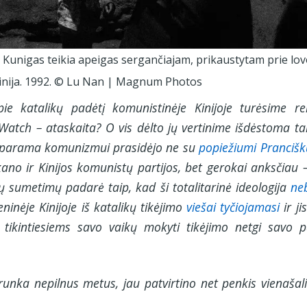
. Kunigas teikia apeigas sergančiajam, prikaustytam prie lov
 Kinija. 1992. © Lu Nan | Magnum Photos
ie katalikų padėtį komunistinėje Kinijoje turėsime re
Watch – ataskaita? O vis dėlto jų vertinime išdėstoma tai
ku, parama komunizmui prasidėjo ne su
popiežiumi Pranciš
ano ir Kinijos komunistų partijos, bet gerokai anksčiau –
 sumetimų padarė taip, kad ši totalitarinė ideologija
ne
eninėje Kinijoje iš katalikų tikėjimo
viešai tyčiojamasi
ir ji
 tikintiesiems
savo vaikų
mokyti tikėjimo netgi savo p
runka nepilnus metus, jau patvirtino net penkis vienašali