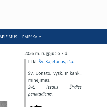
APIE MUS
PAIEŠKA
2026 m. rugpjūčio 7 d.
III kl.
Šv. Kajetonas, išp.
Šv. Donato, vysk. ir kank.,
minėjimas.
Švč. Jėzaus Širdies
penktadienis.