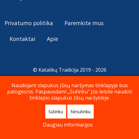
Privatumo politika
Paremkite mus
Kontaktai
Apie
© Katalikų Tradicija 2019 - 2026
Naudojant slapukus Jūsų naršymas tinklapyje bus
patogesnis. Paspausdami „Sutinku“ Jūs leisite naudoti
Į viršų
tinklapio slapukus Jūsų naršyklėje.
Sutinku
Nesutinku
Daugiau informacijos