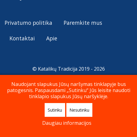
Privatumo politika
Paremkite mus
Kontaktai
Apie
© Katalikų Tradicija 2019 - 2026
Naudojant slapukus Jūsų naršymas tinklapyje bus
patogesnis. Paspausdami „Sutinku“ Jūs leisite naudoti
Į viršų
tinklapio slapukus Jūsų naršyklėje.
Sutinku
Nesutinku
Daugiau informacijos