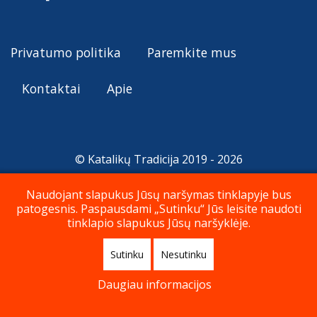
Privatumo politika
Paremkite mus
Kontaktai
Apie
© Katalikų Tradicija 2019 - 2026
Naudojant slapukus Jūsų naršymas tinklapyje bus
patogesnis. Paspausdami „Sutinku“ Jūs leisite naudoti
Į viršų
tinklapio slapukus Jūsų naršyklėje.
Sutinku
Nesutinku
Daugiau informacijos