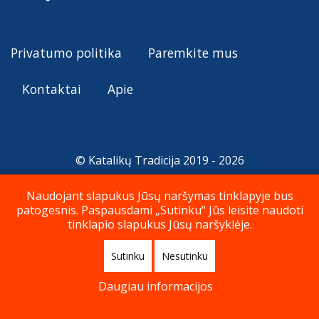
Privatumo politika
Paremkite mus
Kontaktai
Apie
© Katalikų Tradicija 2019 - 2026
Naudojant slapukus Jūsų naršymas tinklapyje bus
patogesnis. Paspausdami „Sutinku“ Jūs leisite naudoti
Į viršų
tinklapio slapukus Jūsų naršyklėje.
Sutinku
Nesutinku
Daugiau informacijos