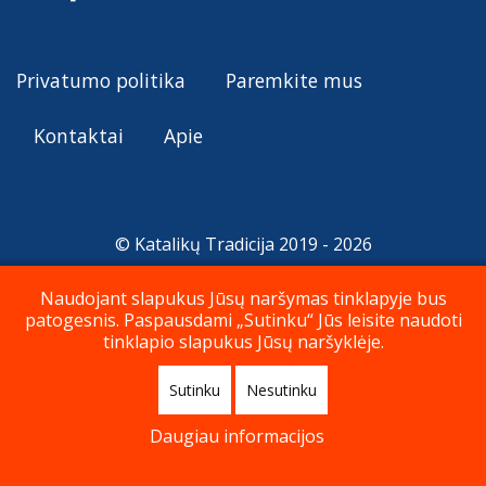
Privatumo politika
Paremkite mus
Kontaktai
Apie
© Katalikų Tradicija 2019 - 2026
Naudojant slapukus Jūsų naršymas tinklapyje bus
patogesnis. Paspausdami „Sutinku“ Jūs leisite naudoti
Į viršų
tinklapio slapukus Jūsų naršyklėje.
Sutinku
Nesutinku
Daugiau informacijos