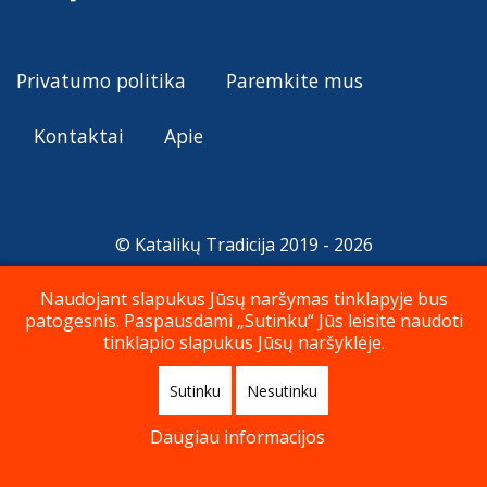
Privatumo politika
Paremkite mus
Kontaktai
Apie
© Katalikų Tradicija 2019 - 2026
Naudojant slapukus Jūsų naršymas tinklapyje bus
patogesnis. Paspausdami „Sutinku“ Jūs leisite naudoti
Į viršų
tinklapio slapukus Jūsų naršyklėje.
Sutinku
Nesutinku
Daugiau informacijos