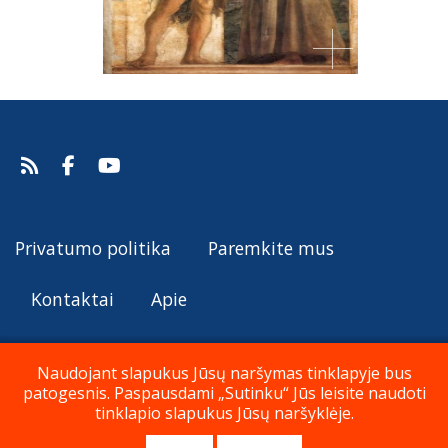
Privatumo politika
Paremkite mus
Kontaktai
Apie
Naudojant slapukus Jūsų naršymas tinklapyje bus
patogesnis. Paspausdami „Sutinku“ Jūs leisite naudoti
© Katalikų Tradicija 2019 - 2026
tinklapio slapukus Jūsų naršyklėje.