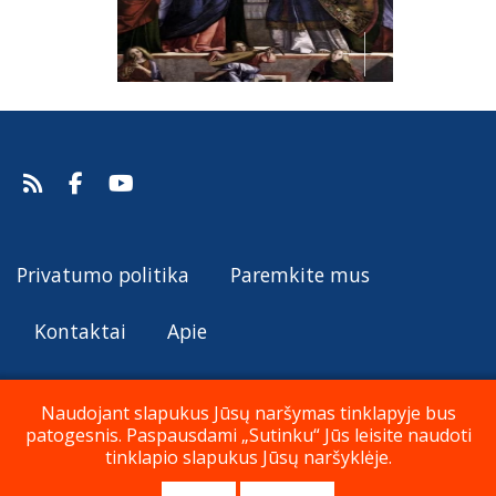
Privatumo politika
Paremkite mus
Kontaktai
Apie
Naudojant slapukus Jūsų naršymas tinklapyje bus
patogesnis. Paspausdami „Sutinku“ Jūs leisite naudoti
© Katalikų Tradicija 2019 - 2026
tinklapio slapukus Jūsų naršyklėje.