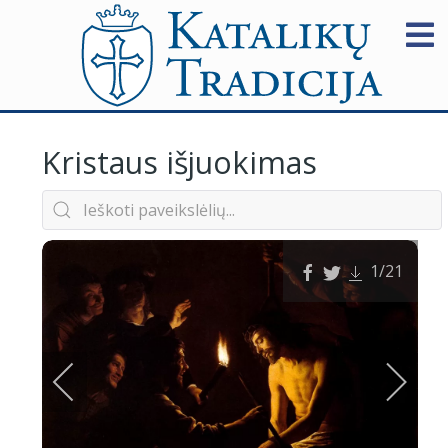
Kristaus išjuokimas
1
/21