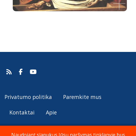
Kristaus laidojimas
Guercino, 1656.
Šaltinis:
Web Gallery of Art
Guercino
Privatumo politika
Paremkite mus
Kontaktai
Apie
Naudojant slapukus Jūsų naršymas tinklapyje bus