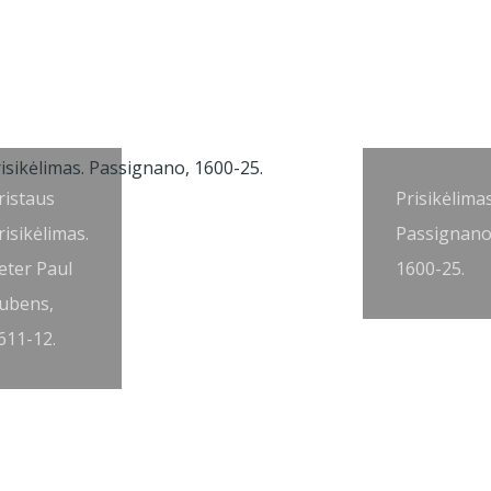
ristaus
Prisikėlimas
risikėlimas.
Passignano
eter Paul
1600-25.
ubens,
611-12.