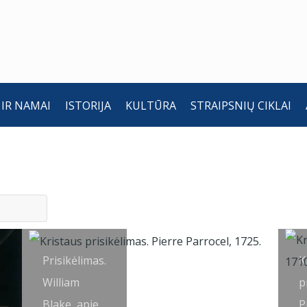
 IR NAMAI
ISTORIJA
KULTŪRA
STRAIPSNIŲ CIKLAI
Prisikėlimas.
K
William
p
Blake, apie
P