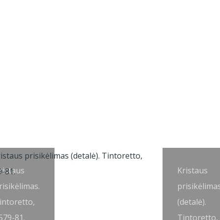
ristaus
Kristaus
risikėlimas.
prisikėlima
intoretto,
(detalė).
579-81.
Tintoretto,