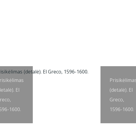
risikėlimas
Prisikėlima
detalė). El
(detalė). El
reco,
Greco,
596-1600.
1596-1600.