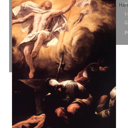
Kristaus
P
prisikėlimas.
L
Nežinomas
G
bulgarų
p
ikonų
tapytojas,
1675-1700.