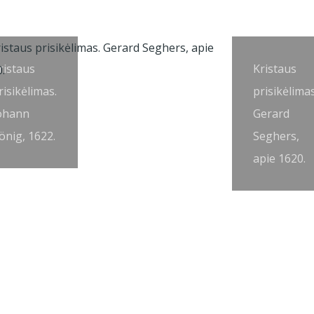
ristaus
Kristaus
risikėlimas.
prisikėlimas
ohann
Gerard
önig, 1622.
Seghers,
apie 1620.