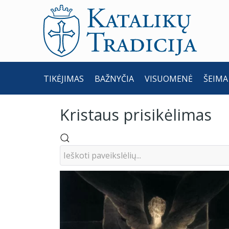
TIKĖJIMAS
BAŽNYČIA
VISUOMENĖ
ŠEIMA
Kristaus prisikėlimas