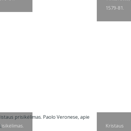
1579-81.
risikėlimas.
Kristaus