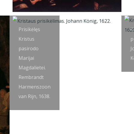
Prisikėlęs
K
Kristus
p
pasirodo
J
Marijai
K
Magdalietei.
Rembrandt
Harmenszoon
van Rijn, 1638.