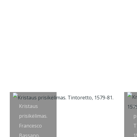
Kristaus
K
prisikėlimas.
p
Francesco
T
Bassano,
1