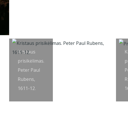
Kristaus
K
prisikėlimas.
p
Peter Paul
P
Rubens,
R
1611-12.
1