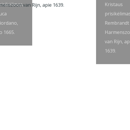
risikėlimas.
Kristaus
uca
prisikėlimas
iordano,
Rembrandt
o 1665.
Harmensz
van Rijn, ap
1639.