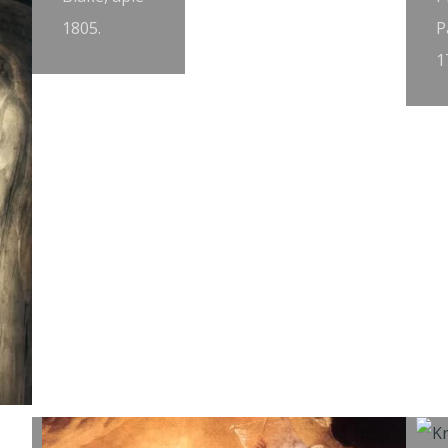
1805.
P
1