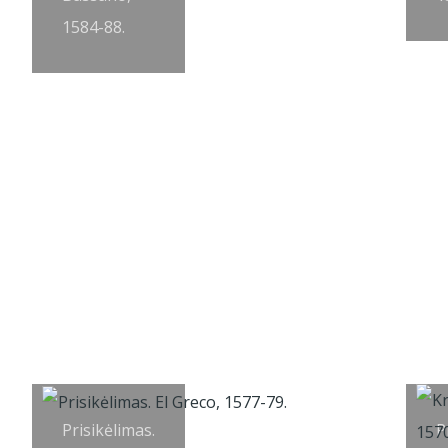
1584-88.
Prisikėlimas.
P