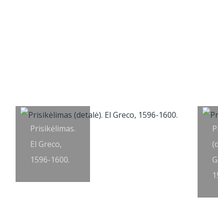
Prisikėlimas.
P
El Greco,
(
1596-1600.
G
1