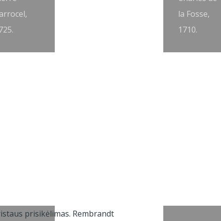
arrocel,
la Fosse,
725.
1710.