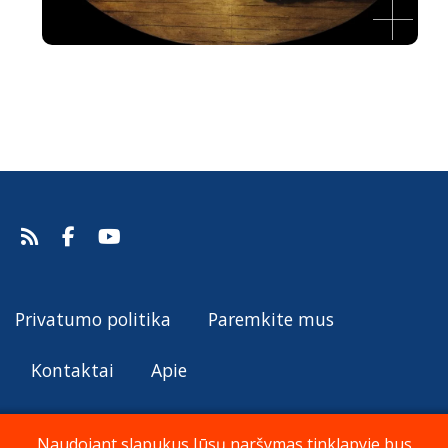
Paskutinė vakarienė
Francesco Fontebasso, 1762.
Šaltinis:
Web Gallery of Art
Francesco Fontebasso
Privatumo politika
Paremkite mus
Kontaktai
Apie
Naudojant slapukus Jūsų naršymas tinklapyje bus