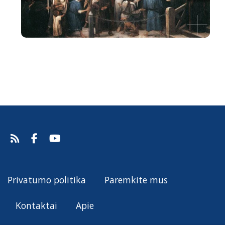
Ecce Homo!
Mihály Munkácsy, 1896.
Šaltinis:
Web Gallery of Art
Mihály Munkácsy
Privatumo politika
Paremkite mus
Kontaktai
Apie