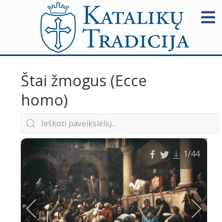
Štai žmogus (Ecce
homo)
1
/44