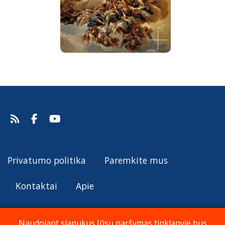
Švenčiausioji Trejybė pagarbinimas
Vicente López Y Portaña, 1791-92.
Šaltinis:
Web Gallery of Art
Vicente López Y Portaña
Privatumo politika
Paremkite mus
Kontaktai
Apie
Naudojant slapukus Jūsų naršymas tinklapyje bus