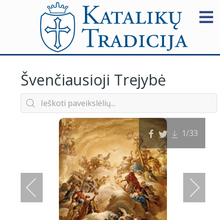
Švenčiausioji Trejybė
1
/33