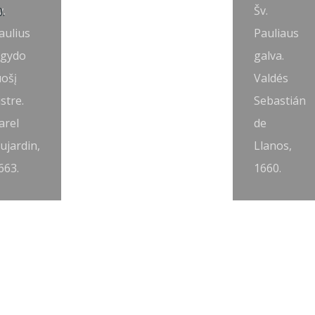
v.
Šv.
aulius
Pauliaus
šgydo
galva.
uošį
Valdés
istre.
Sebastián
arel
de
ujardin,
Llanos,
663.
1660.