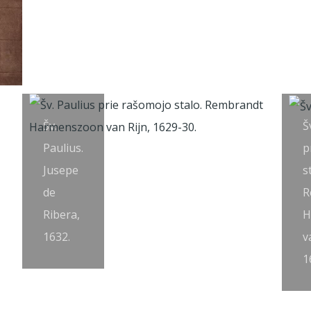
Šv.
Š
Paulius.
p
Jusepe
s
de
R
Ribera,
H
1632.
v
1