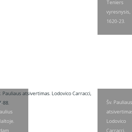
Teniers
vyresnysis,
1620-23.
v.
Šv. Pauliau
aulius
atsivertima
altoje.
Lodovico
dam
Carracci,