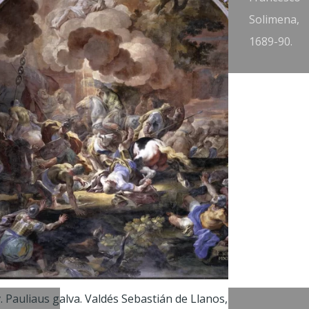
v.
Solimena,
auliui.
1689-90.
ean
estout
I, 1719.