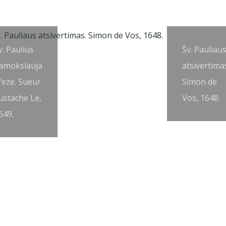
v. Paulius
Šv. Pauliau
amokslauja
atsivertima
feze. Sueur
Simon de
ustache Le,
Vos, 1648.
649.