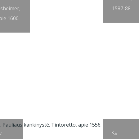
lsheimer,
1587-88.
pie 1600.
v.
Šv.