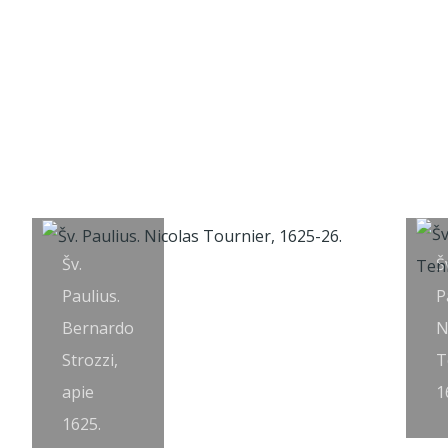
Šv.
Š
Paulius.
P
Bernardo
N
Strozzi,
T
apie
1
1625.