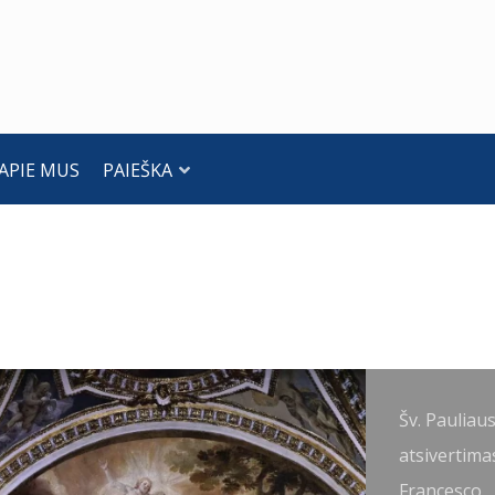
APIE MUS
PAIEŠKA
nanijas
Šv. Pauliau
tstato
atsivertima
egėjimą
Francesco