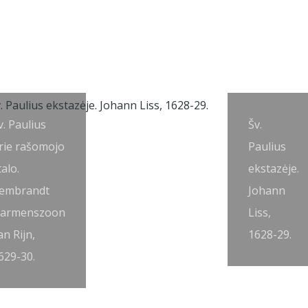
v. Paulius
Šv.
rie rašomojo
Paulius
talo.
ekstazėje.
embrandt
Johann
armenszoon
Liss,
an Rijn,
1628-29.
629-30.