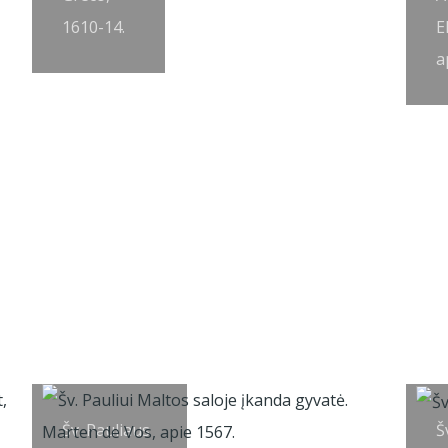
1610-14.
E
a
Šv. Pauliaus
Š