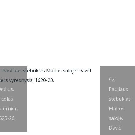
v.
Šv.
aulius.
Pauliaus
icolas
stebuklas
ournier,
Maltos
625-26.
saloje.
David