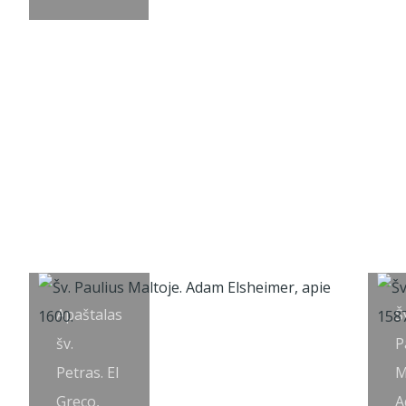
Apaštalas
Š
šv.
P
Petras. El
M
Greco,
A