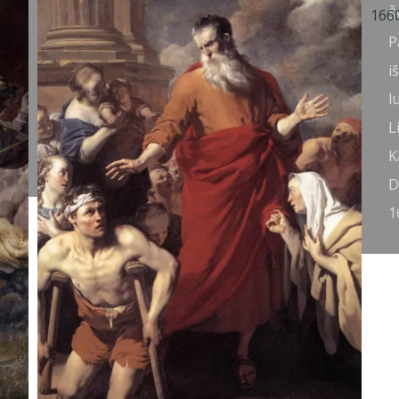
Šv. Pauliaus
Š
atsivertimas
P
(detalė).
i
Francesco
l
Solimena,
L
1689-90.
K
D
1