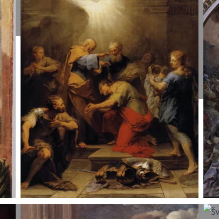
1759.
š
P
J
R
I