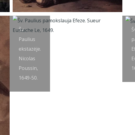
Šv.
Š
Paulius
p
ekstazėje.
E
Nicolas
E
Poussin,
1
1649-50.