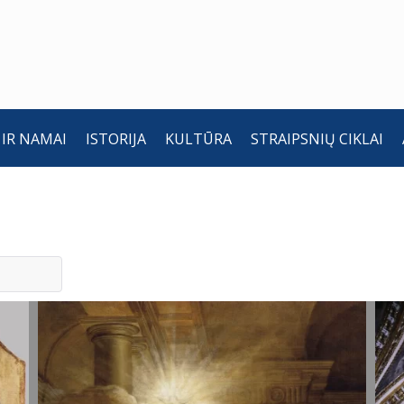
 IR NAMAI
ISTORIJA
KULTŪRA
STRAIPSNIŲ CIKLAI
Šv. Paulius.
A
Franz Anton
a
Maulbertsch,
r