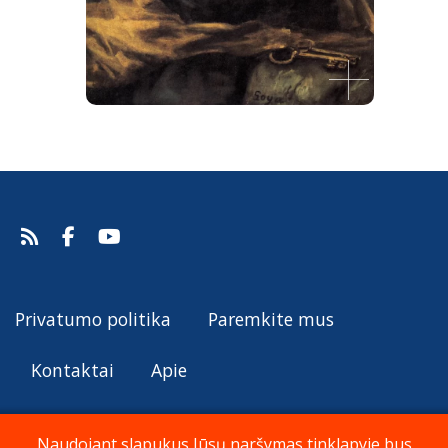
Atgailaujantis šv. Petras
Francisco de Goya Y Lucientes, 1823-25.
Šaltinis:
Web Gallery of Art
Francisco de Goya Y Lucientes
Privatumo politika
Paremkite mus
Kontaktai
Apie
Naudojant slapukus Jūsų naršymas tinklapyje bus