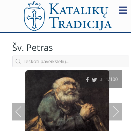
Šv. Petras
1
/100