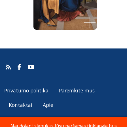
Šventoji šeima po portiku
Wilhelm Von Schadow, 1818.
Šaltinis:
Web Gallery of Art
Wilhelm Von Schadow
Privatumo politika
Paremkite mus
Kontaktai
Apie
Naudojant slapukus Jūsų naršymas tinklapyje bus