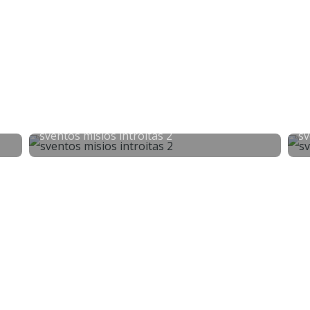
sventos misios introitas 2
sv