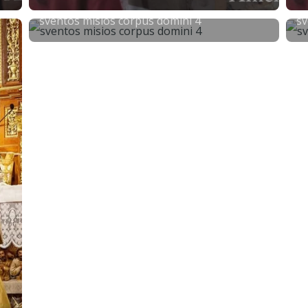
sventos misios corpus domini 4
sv