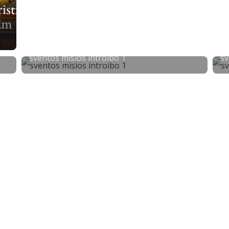
sventos misios introibo 1
sv