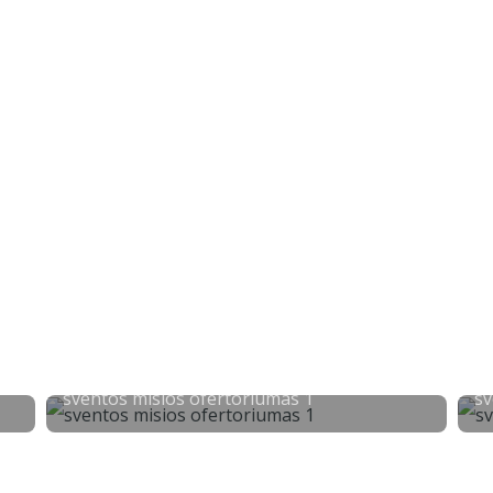
sventos misios ofertoriumas 1
sv