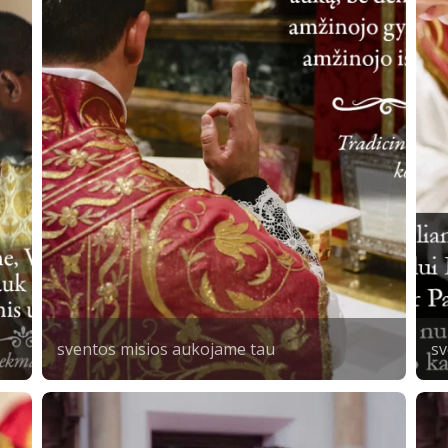
sventos misios aukojame tau
sv