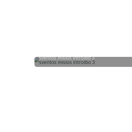
sventos misios introibo 3