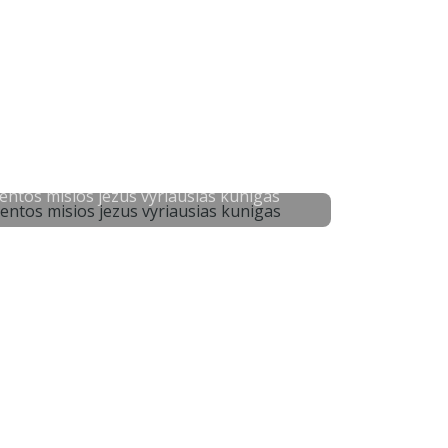
entos misios jezus vyriausias kunigas