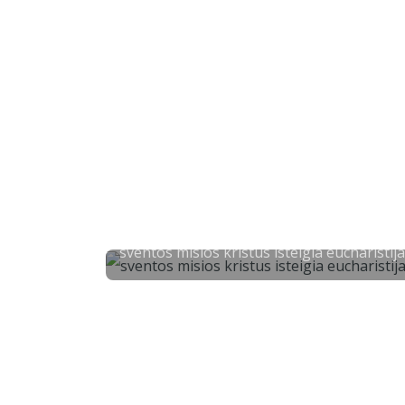
sventos misios kristus isteigia eucharistija