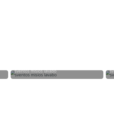
sventos misios lavabo
sv