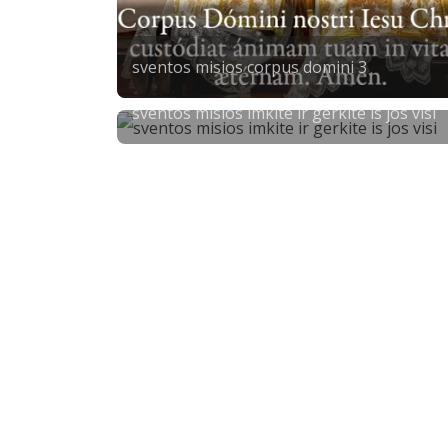
sventos misios corpus domini 3
sventos misios imkite ir gerkite is jos visi