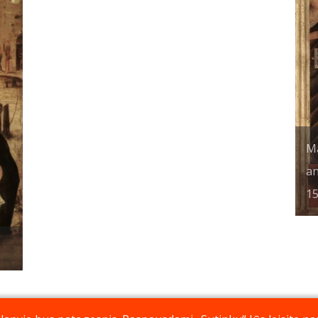
Ma
an
15