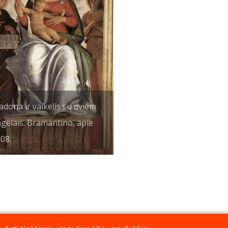
dona ir vaikelis su dviem
gelais. Bramantino, apie
08.