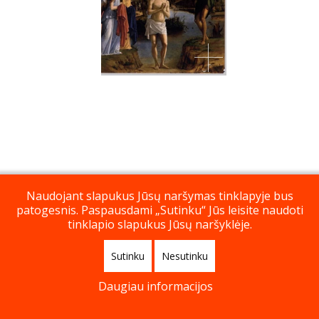
Naudojant slapukus Jūsų naršymas tinklapyje bus
patogesnis. Paspausdami „Sutinku“ Jūs leisite naudoti
tinklapio slapukus Jūsų naršyklėje.
Sutinku
Nesutinku
Daugiau informacijos