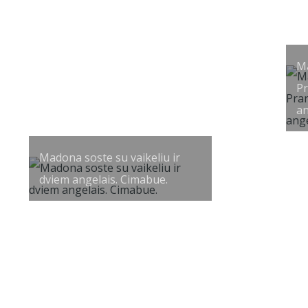
Ma
Pr
an
Madona soste su vaikeliu ir
dviem angelais. Cimabue.