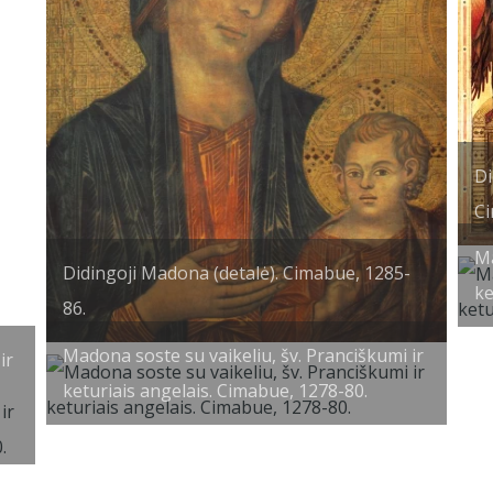
Di
Ci
Ma
Didingoji Madona (detalė). Cimabue, 1285-
ke
86.
Madona soste su vaikeliu, šv. Pranciškumi ir
ir
keturiais angelais. Cimabue, 1278-80.