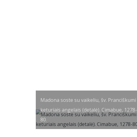
Madona soste su vaikeliu, šv. Pranciškumi 
keturiais angelais (detalė). Cimabue, 1278-
80.