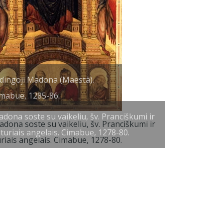
dingoji Madona (Maestà).
mabue, 1285-86.
dona soste su vaikeliu, šv. Pranciškumi ir
turiais angelais. Cimabue, 1278-80.