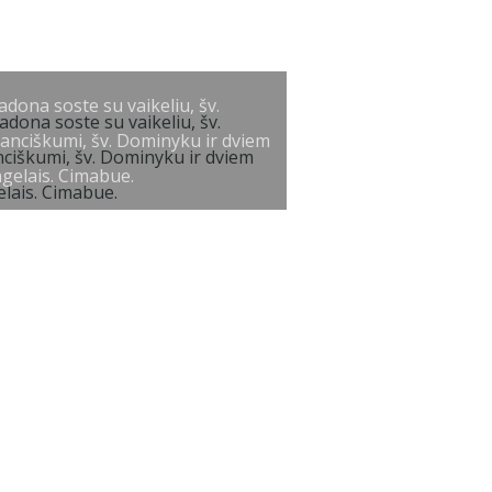
dona soste su vaikeliu, šv.
anciškumi, šv. Dominyku ir dviem
gelais. Cimabue.