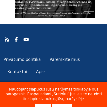
Privatumo politika
Paremkite mus
Kontaktai
Apie
Naudojant slapukus Jūsų naršymas tinklapyje bus
patogesnis. Paspausdami „Sutinku“ Jūs leisite naudoti
© Katalikų Tradicija 2019 - 2026
tinklapio slapukus Jūsų naršyklėje.