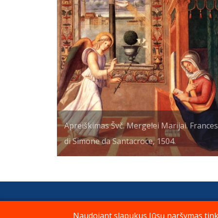
Apreiškimas Švč. Mergelei Marijai. France
di Simone da Santacroce, 1504.
Privatumo politika
P
Naudojant slapukus Jūsų naršymas tinkla