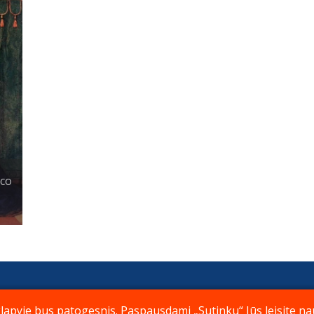
sco
aremkite mus
Kontaktai
Apie
© Katali
pyje bus patogesnis. Paspausdami „Sutinku“ Jūs leisite nau