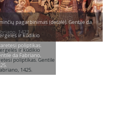
minčių pagarbinimas (detalė). Gentile da
briano, 1423.
rgelės ir kūdikio
aretesi poliptikas.
ntile da Fabriano,
25.