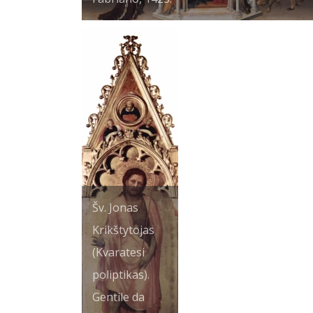
Šv. Jonas
Krikštytojas
(Kvaratesi
poliptikas).
Gentile da