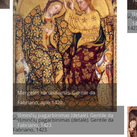
14
Iš
14
Mergelės karūnavimas. Gentile da
Fabriano, apie 1420.
Išminčių pagarbinimas (detalė). Gentile da
Fabriano, 1423.