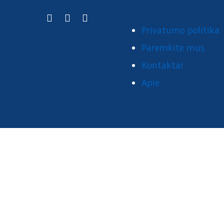
Privatumo politika
Paremkite mus
Kontaktai
Apie
Naudojant slapukus Jūsų naršymas tinklapyje bus patogesnis
Sutinku
Nesutinku
Daugiau informacijos