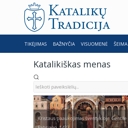
TIKĖJIMAS
BAŽNYČIA
VISUOMENĖ
ŠEIMA
Katalikiškas menas
Kristaus paaukojimas šventykloje. Gentile
Fabriano, 1423.