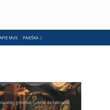
APIE MUS
PAIEŠKA
ešpaties gimimas. Gentile da Fabriano,