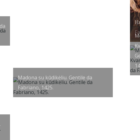
Iš
 da
Fa
Me
Kv
Ge
14
Madona su kūdikėliu. Gentile da
Fabriano, 1425.
.