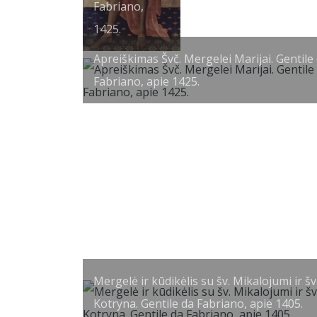
Fabriano,
1425.
Apreiškimas Švč. Mergelei Marijai. Gentile
Fabriano, apie 1425.
Mergelė ir kūdikėlis su šv. Mikalojumi ir šv
Kotryna. Gentile da Fabriano, apie 1405.