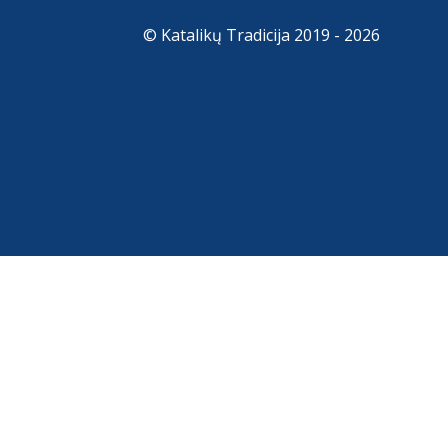
© Katalikų Tradicija 2019 - 2026
. Paspausdami „Sutinku“ Jūs leisite naudoti tinklapio slapu