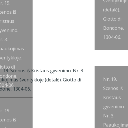
šventykloje
r. 19.
(detalė).
cenos iš
Giotto di
ristaus
Bondone,
yvenimo.
1304-06.
r. 3.
aaukojimas
ventykloje.
iotto di
ondone,
Nr. 19.
304-06.
Scenos iš
Kristaus
gyvenimo.
r. 19.
Nr. 3.
cenos iš
Paaukojim