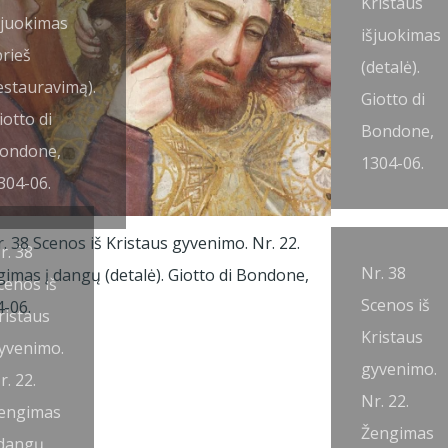
Kristaus
šjuokimas
išjuokimas
prieš
(detalė).
estauravimą).
Giotto di
iotto di
Bondone,
ondone,
1304-06.
304-06.
r. 38
Nr. 38
cenos iš
Scenos iš
ristaus
Kristaus
yvenimo.
gyvenimo.
r. 22.
Nr. 22.
engimas
Žengimas
 dangų