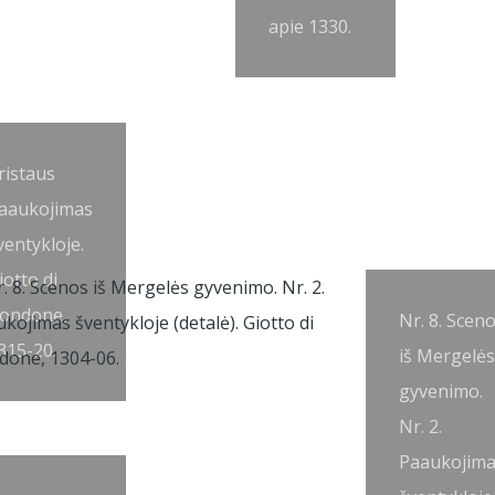
apie 1330.
ristaus
aaukojimas
ventykloje.
iotto di
ondone,
Nr. 8. Scen
315-20.
iš Mergelės
gyvenimo.
Nr. 2.
Paaukojim