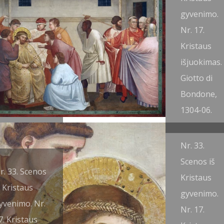
2. Judo
gyvenimo.
šdavystė
Nr. 17.
prieš
Kristaus
estauravimą).
išjuokimas.
iotto di
Giotto di
ondone,
Bondone,
304-06.
1304-06.
Nr. 33.
Scenos iš
r. 33. Scenos
Kristaus
š Kristaus
gyvenimo.
yvenimo. Nr.
Nr. 17.
7. Kristaus