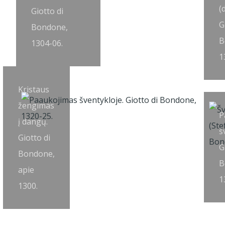
(
Giotto di
G
Bondone,
B
1304-06.
1
Kristaus
žengimas
P
į dangų.
š
Giotto di
G
Bondone,
B
apie
1
1300.