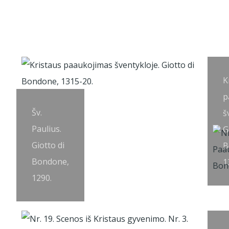
K
p
Šv.
š
Paulius.
G
Giotto di
B
Bondone,
1
1290.