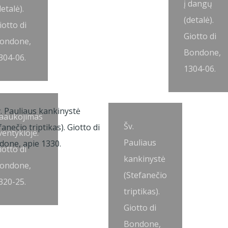
į dangų
detalė).
(detalė).
iotto di
Giotto di
ondone,
Bondone,
304-06.
1304-06.
aaukojimas
Šv.
ventykloje.
Pauliaus
iotto di
kankinystė
ondone,
(Stefanečio
320-25.
triptikas).
Giotto di
Bondone,