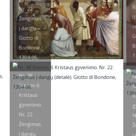
i
Nr. 22.
(
Žengimas
r
į dangų.
G
Giotto di
B
Bondone,
1
1304-06.
Nr. 38
N
Scenos iš
S
Kristaus
K
gyvenimo.
g
Nr. 22.
N
Žengimas
Ž
į dangų
į