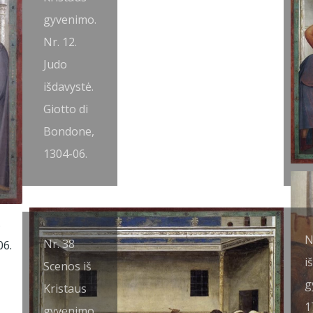
gyvenimo.
1
Nr. 12.
i
Judo
(
išdavystė.
r
Giotto di
G
Bondone,
B
1304-06.
1
N
Nr. 38
i
Scenos iš
g
Kristaus
1
gyvenimo.