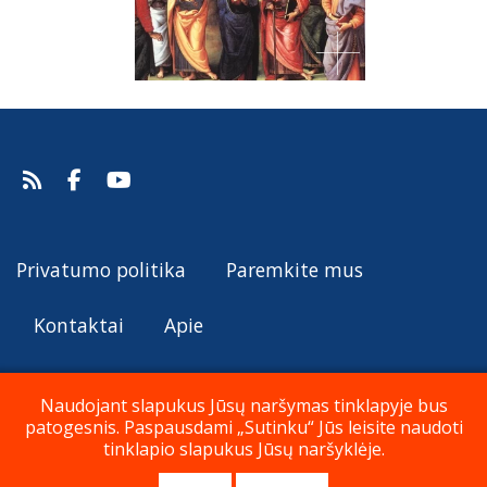
Privatumo politika
Paremkite mus
Kontaktai
Apie
Naudojant slapukus Jūsų naršymas tinklapyje bus
patogesnis. Paspausdami „Sutinku“ Jūs leisite naudoti
© Katalikų Tradicija 2019 - 2026
tinklapio slapukus Jūsų naršyklėje.