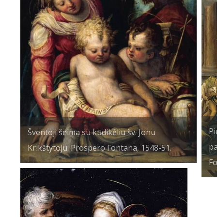
Pi
Šventoji šeima su kūdikėliu šv. Jonu
pa
Krikštytoju. Prospero Fontana, 1548-51.
Fo