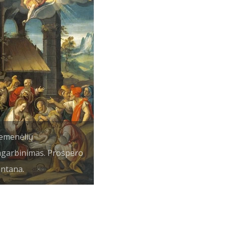
emenėlių
garbinimas. Prospero
ntana.