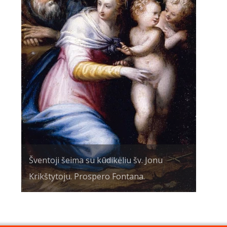
Šventoji šeima su kūdikėliu šv. Jonu
Krikštytoju. Prospero Fontana.