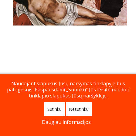
Naudojant slapukus Jūsų naršymas tinklapyje bus
patogesnis. Paspausdami „Sutinku“ Jūs leisite naudoti
tinklapio slapukus Jūsų naršyklėje.
Sutinku
Nesutinku
Daugiau informacijos