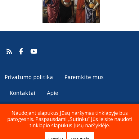
Privatumo politika
Paremkite mus
Kontaktai
Apie
Naudojant slapukus Jūsų naršymas tinklapyje bus
patogesnis. Paspausdami „Sutinku“ Jūs leisite naudoti
© Katalikų Tradicija 2019 - 2026
tinklapio slapukus Jūsų naršyklėje.