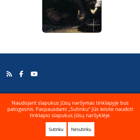
Nukryžiavimas
Pierre-Paul Prud'Hon, 1822.
Šaltinis:
Web Gallery of Art
Pierre-Paul Prud'Hon
Privatumo politika
Paremkite mus
Naudojant slapukus Jūsų naršymas tinklapyje bus
patogesnis. Paspausdami „Sutinku“ Jūs leisite naudoti
tinklapio slapukus Jūsų naršyklėje.
Kontaktai
Apie
Sutinku
Nesutinku