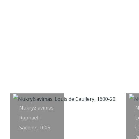
Nukryžiavimas.
N
Raphael I
L
Sadeler, 1605.
C
2