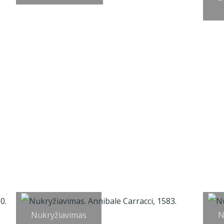
Nukryžiavimas
N