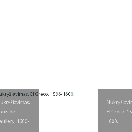
ukryžiavimas.
Nukryžiavi
ouis de
El Greco, 1
aullery, 1600-
1600.
0.