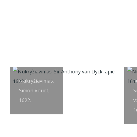
Nukryžiavimas.
N
Simon Vouet,
S
1622.
v
1