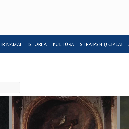
 IR NAMAI
ISTORIJA
KULTŪRA
STRAIPSNIŲ CIKLAI
Nukryžiavimas.
N
Pierre-Paul
F
Prud'Hon,
M