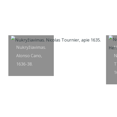
Nukryžiavimas.
N
Alonso Cano,
N
1636-38.
T
1