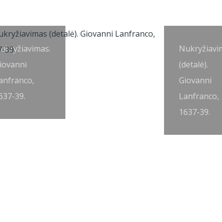
ukryžiavimas.
Nukryžiavi
iovanni
(detalė).
anfranco,
Giovanni
637-39.
Lanfranco,
1637-39.