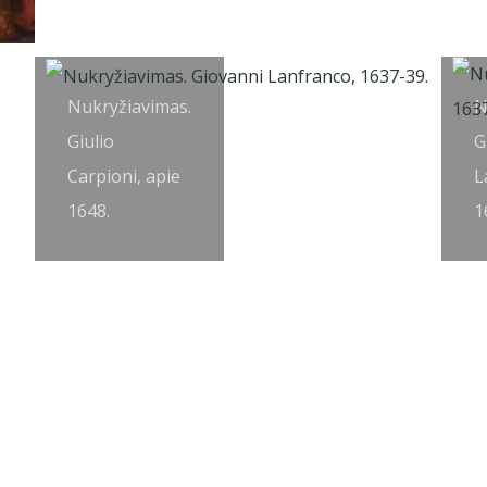
Nukryžiavimas.
N
Giulio
G
Carpioni, apie
L
1648.
1