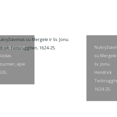
ukryžiavimas.
Nukryžiavi
icolas
su Mergele 
ournier, apie
šv. Jonu.
635.
Hendrick
Terbruggh
1624-25.