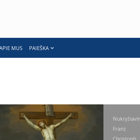
APIE MUS
PAIEŠKA
ukryžiavimas.
Nukryžiavi
ranz Anton
Franz
aulbertsch,
Christoph