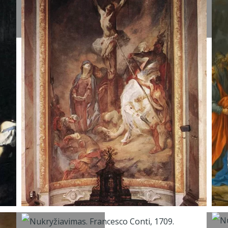
1822.
1