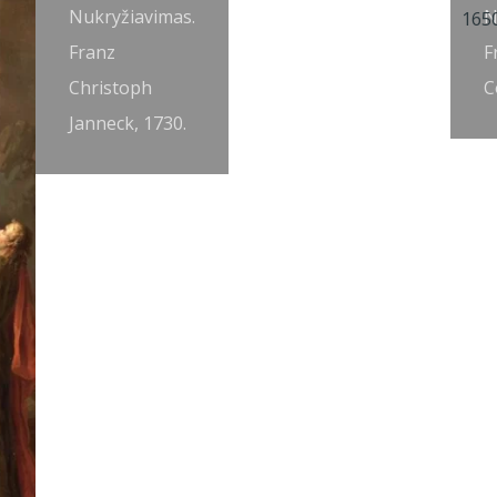
Nukryžiavimas.
N
Franz
F
Christoph
C
Janneck, 1730.