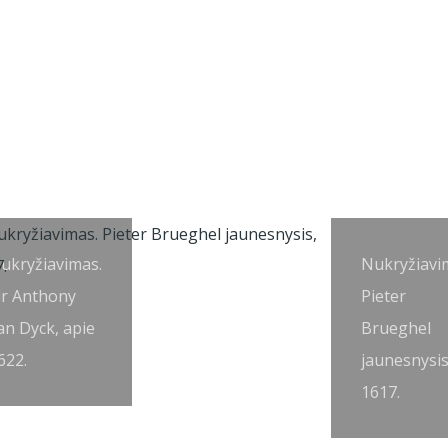
ukryžiavimas.
Nukryžiavi
ir Anthony
Pieter
an Dyck, apie
Brueghel
622.
jaunesnysis
1617.