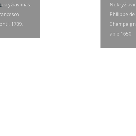
ukryžiavimas.
Nukryžiavi
rancesco
Philippe de
onti, 1709.
Champaign
apie 1650.