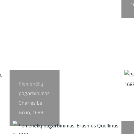
1
Piemenėlių
pagarbinimas.
Charles Le
Brun, 1689.