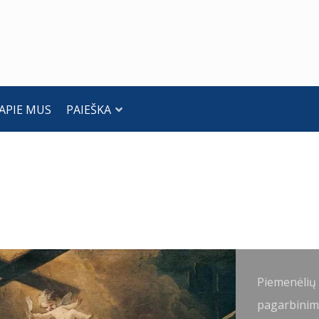
APIE MUS
PAIEŠKA
iemenėlių
Piemenėlių
agarbinimas.
pagarbinim