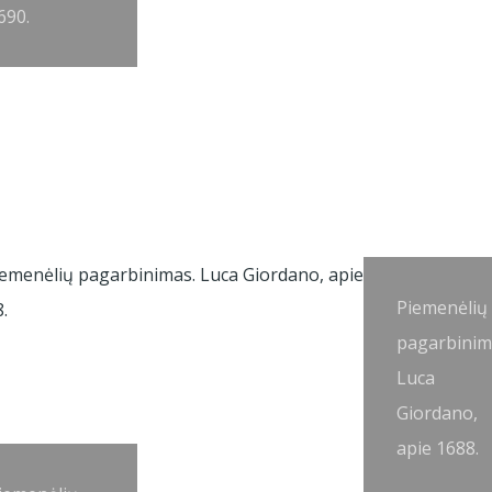
690.
Piemenėlių
pagarbinim
Luca
Giordano,
apie 1688.