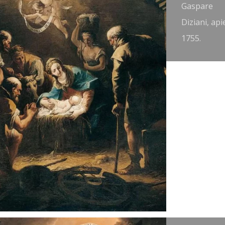
ranz Anton
Gaspare
aulbertsch,
Diziani, api
758.
1755.