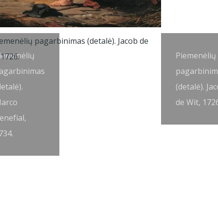
iemenėlių
Piemenėlių
agarbinimas
pagarbinim
detalė).
(detalė). Ja
arco
de Wit, 1726
enefial,
734.