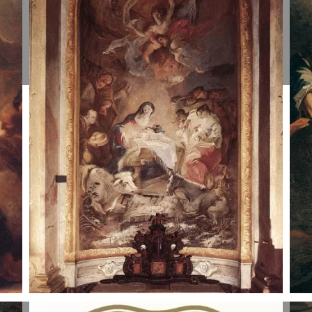
Jean-Honoré
F
Fragonard,
M
apie 1775.
1