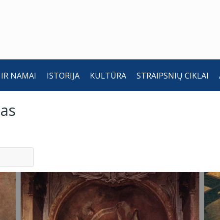
 IR NAMAI
ISTORIJA
KULTŪRA
STRAIPSNIŲ CIKLAI
mas
Piemenėlių
P
pagarbinimas.
p