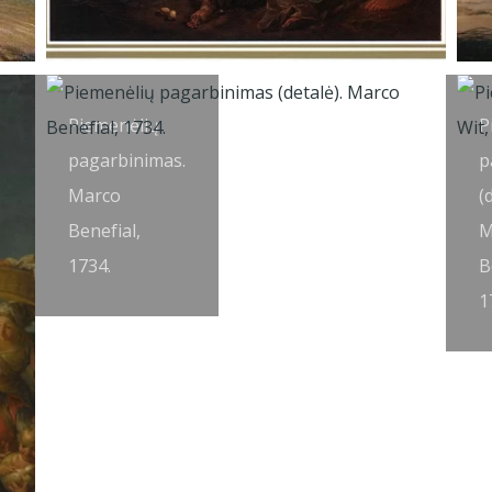
Piemenėlių
P
pagarbinimas.
p
Marco
(
Benefial,
M
1734.
B
1