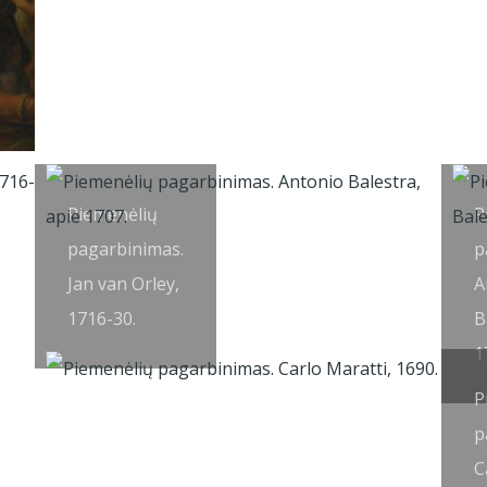
Piemenėlių
P
pagarbinimas.
p
Jan van Orley,
A
1716-30.
B
1
P
p
C