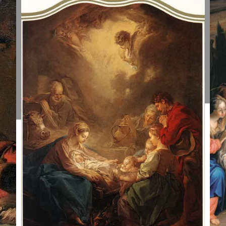
Piemenėlių
P
pagarbinimas.
p
Giovanni
F
Domenico
B
Tiepolo,
1
1751-53.