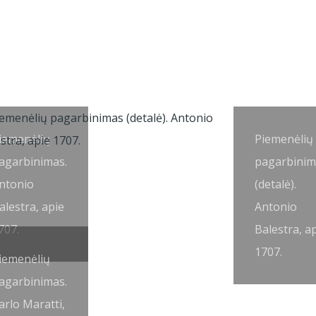
iemenėlių
Piemenėlių
agarbinimas.
pagarbinim
ntonio
(detalė).
alestra, apie
Antonio
707.
Balestra, a
1707.
iemenėlių
agarbinimas.
arlo Maratti,