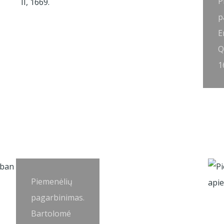
P
p
E
Q
1
Piemenėlių
pagarbinimas.
Bartolomé