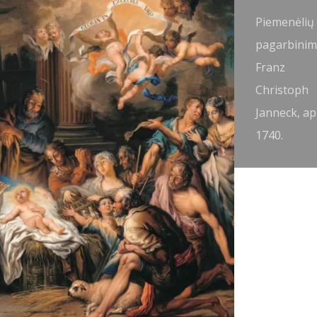
iemenėlių
Piemenėlių
agarbinimas.
pagarbinim
rançois
Franz
oucher,
Christoph
750.
Janneck, ap
1740.