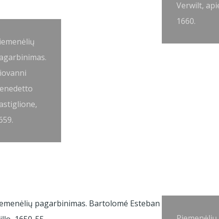
Verwilt, api
1660.
iemenėlių
agarbinimas.
iovanni
enedetto
astiglione,
659.
Piemenėlių