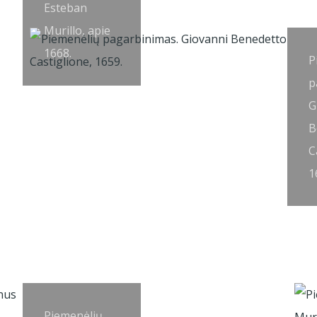
Esteban
Murillo, apie
1668.
P
p
G
B
C
1
Piemenėlių