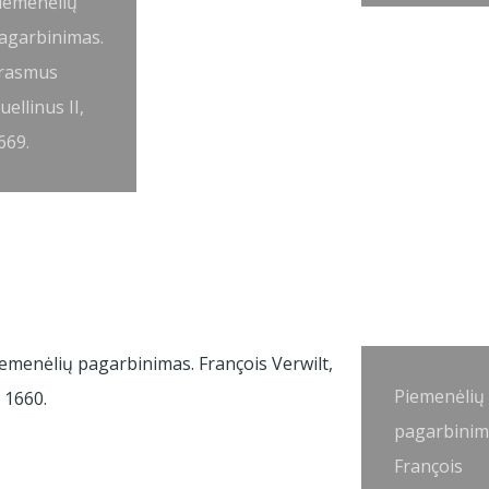
iemenėlių
agarbinimas.
rasmus
uellinus II,
669.
Piemenėlių
pagarbinim
François