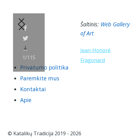
1775.
Šaltinis:
Web Gallery
of Art
Jean-Honoré
1
/115
Fragonard
Privatumo politika
Paremkite mus
Kontaktai
Apie
© Katalikų Tradicija 2019 - 2026