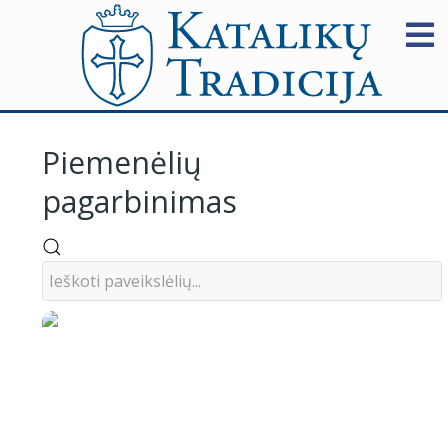
Piemenėlių
pagarbinimas
Piemenėlių
pagarbinimas
Jean-Honoré
Fragonard, apie